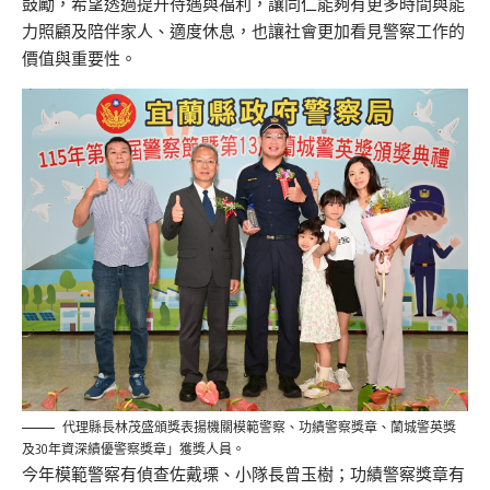
鼓勵，希望透過提升待遇與福利，讓同仁能夠有更多時間與能
力照顧及陪伴家人、適度休息，也讓社會更加看見警察工作的
價值與重要性。
代理縣長林茂盛頒獎表揚機關模範警察、功績警察獎章、蘭城警英獎
及30年資深績優警察獎章」獲獎人員。
今年模範警察有偵查佐戴瑮、小隊長曾玉樹；功績警察獎章有