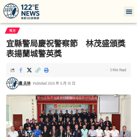
地方
宜縣警局慶祝警察節 林茂盛頒獎
表揚蘭城警英獎
5 Min Read
農 夫林
Published 2026 年 6 月 10 日