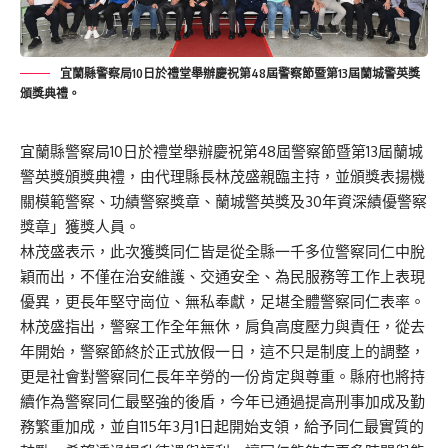
宜蘭縣警察局10日於禮堂舉辦慶祝第48屆警察節暨第13屆蘭城警英獎
頒獎典禮。
宜蘭縣警察局10日於禮堂舉辦慶祝第48屆警察節暨第13屆蘭城
警英獎頒獎典禮，由代理縣長林茂盛親臨主持，並頒獎表揚機
關模範警察、功績警察獎章、蘭城警英獎及30年資深績優警察
獎章」獲獎人員。
林茂盛表示，此次獲獎同仁皆是從全縣一千多位警察同仁中脫
穎而出，不僅在治安維護、交通安全、為民服務等工作上表現
優異，更長年堅守崗位、無私奉獻，足堪全體警察同仁表率。
林茂盛指出，警察工作全年無休，肩負高度壓力與責任，從去
年開始，警察節終於正式放假一日，這不只是制度上的調整，
更是社會對警察同仁長年辛勞的一份肯定與尊重。縣府也將持
續作為警察同仁最堅強的後盾，今年已通過提高刑事加成及勤
務繁重加成，並自115年3月1日起開始支領，給予同仁最實質的