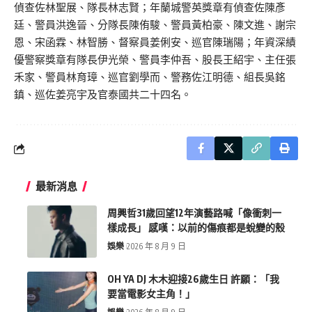
偵查佐林聖展、隊長林志賢；年蘭城警英獎章有偵查佐陳彥
廷、警員洪逸晉、分隊長陳侑駿、警員黃柏豪、陳文進、謝宗
恩、宋函霖、林智勝、督察員姜俐安、巡官陳瑞陽；年資深績
優警察獎章有隊長伊光榮、警員李仲吾、股長王紹宇、主任張
禾家、警員林育璋、巡官劉學而、警務佐江明德、組長吳銘
鎮、巡佐姜亮宇及官泰國共二十四名。
最新消息
周興哲31歲回望12年演藝路喊「像衝刺一
樣成長」 感嘆：以前的傷痕都是蛻變的殼
娛樂
2026 年 8 月 9 日
OH YA DJ 木木迎接26歲生日 許願：「我
要當電影女主角！」