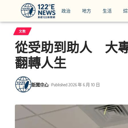
政治
地方
生活
綜
文教
從受助到助人 大
翻轉人生
新聞中心
Published 2026 年 6 月 10 日