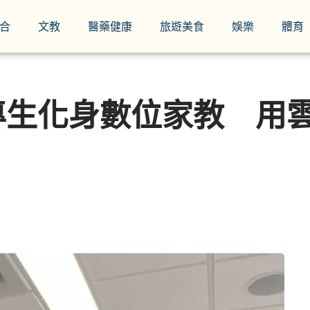
合
文教
醫藥健康
旅遊美食
娛樂
體育
專生化身數位家教 用