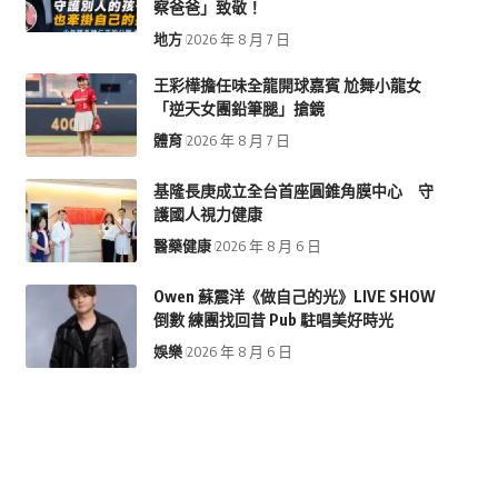
察爸爸」致敬！
地方
2026 年 8 月 7 日
王彩樺擔任味全龍開球嘉賓 尬舞小龍女
「逆天女團鉛筆腿」搶鏡
體育
2026 年 8 月 7 日
基隆長庚成立全台首座圓錐角膜中心 守
護國人視力健康
醫藥健康
2026 年 8 月 6 日
Owen 蘇震洋《做自己的光》LIVE SHOW
倒數 練團找回昔 Pub 駐唱美好時光
娛樂
2026 年 8 月 6 日