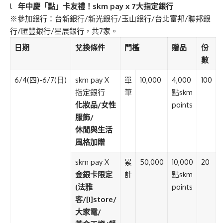
l
年中慶「點」卡友禮！
skm pay x
7
大指定銀行
※
參加銀行：台新銀行
/
新光銀行
/
玉山銀行
/
台北富邦
/
聯邦銀
行
/
匯豐銀行
/
星展銀行，共
7
家。
日期
兌換條件
門檻
贈品
份
數
6/4(
四
)-6/7(
日
)
skm pay X
單
10,000
4,000
100
指定銀行
筆
點
skm
化妝品
/
女性
points
服飾
/
休閒與生活
風格加贈
skm pay X
累
50,000
10,000
20
金銀卡限定
計
點
skm
(
法雅
points
客
/[i]store/
大家電
/