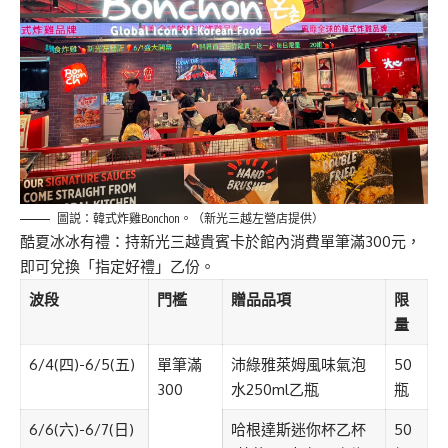
圖説：韓式炸雞Bonchon。（新光三越左營店提供）
酷夏冰冰有禮：持新光三越貴賓卡於館內消費單筆滿
300
元，
即可兌換「指定好禮」乙份。
波段
門檻
贈品品項
限
量
6/4(
四
)-6/5(
五
)
單筆滿
沛綠雅萊姆風味氣泡
50
300
水
250ml
乙瓶
瓶
6/6(
六
)-6/7(
日
)
哈根達斯迷你杯乙杯
50