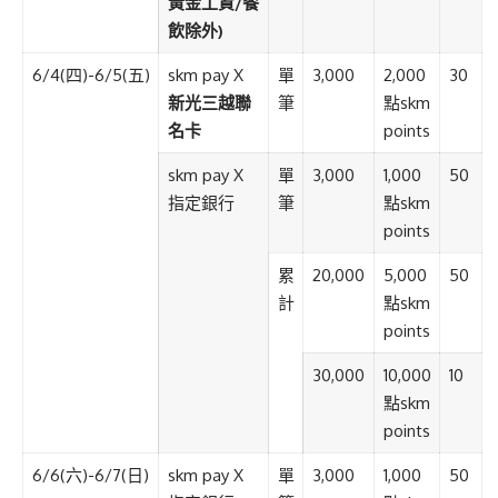
黃金工資
/
餐
飲除外
)
6/4(
四
)-6/5(
五
)
skm pay X
單
3,000
2,000
30
新光三越聯
筆
點
skm
名卡
points
skm pay X
單
3,000
1,000
50
指定銀行
筆
點
skm
points
累
20,000
5,000
50
計
點
skm
points
30,000
10,000
10
點
skm
points
6/6(
六
)-6/7(
日
)
skm pay X
單
3,000
1,000
50