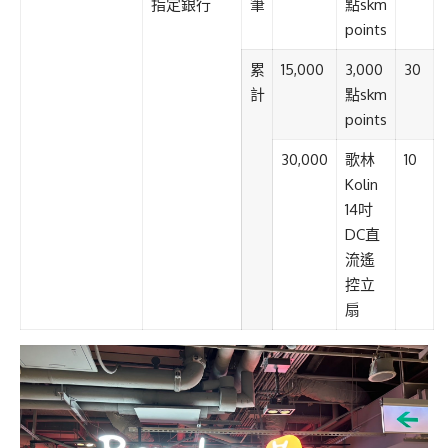
指定銀行
筆
點
skm
points
累
15,000
3,000
30
計
點
skm
points
30,000
歌林
10
Kolin
14
吋
DC
直
流遙
控立
扇