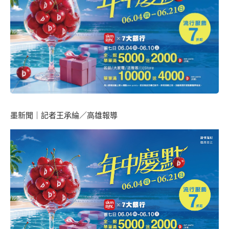
墨新聞
｜記者王承綸／高雄報導