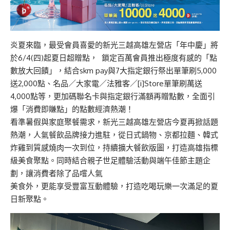
炎夏來臨，最受會員喜愛的新光三越高雄左營店「年中慶」將
於
6/4(
四
)
起夏日超贈點，
鎖定百萬會員推出極度有感的「點
數放大回饋」，結合
skm pay
與
7
大指定銀行祭出單筆刷
5,000
送
2,000
點、名品／大家電／法雅客／
[i]Store
單筆刷萬送
4,000
點等，更加碼聯名卡與指定銀行滿額再贈點數，全面引
爆「消費即賺點」的點數經濟熱潮！
看準暑假與家庭聚餐需求，新光三越高雄左營店今夏再掀話題
熱潮，人氣餐飲品牌接力
進駐，從日式鍋物、京都拉麵、韓式
炸雞到質感燒肉一次到位，持續擴大餐飲版圖，打造高雄指標
級美食聚點。同時結合親子世足體驗活動與端午佳節主題企
劃，讓消費者除了品嚐人氣
美食外，更能享受豐富互動體驗，打造吃喝玩樂一次滿足的夏
日新聚點。