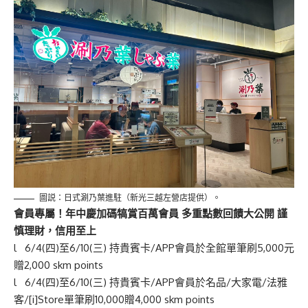
圖説：日式涮乃葉進駐（新光三越左營店提供）。
會員專屬！年中慶加碼犒賞百萬會員
多重點數回饋大公開
謹
慎理財，信用至上
l
6/4(
四
)
至
6/10(
三
)
持貴賓卡
/APP
會員於全館單筆刷
5,000
元
贈
2,000 skm points
l
6/4(
四
)
至
6/10(
三
)
持貴賓卡
/APP
會員於名品
/
大家電
/
法雅
客
/
[i]Store
單筆刷
10,000
贈
4,000 skm points