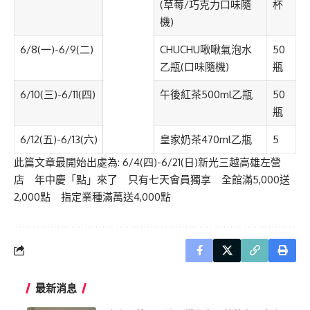
(
草莓
/
巧克力口味隨
杯
機
)
6/8(
一
)-6/9(
二
)
CHUCHU
啾啾氣泡水
50
乙瓶
(
口味隨機
)
瓶
6/10(
三
)-6/11(
四
)
午後紅茶
500ml
乙瓶
50
瓶
6/12(
五
)-6/13(
六
)
皇家奶茶
470ml
乙瓶
5
此篇文章最開始出處為:
6/4(四)-6/21(日)新光三越高雄左營
店 年中慶「點」來了 只有七天會員獨享 全館滿5,000送
2,000點 指定業種滿萬送4,000點
最新消息