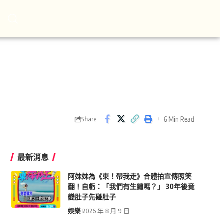
6 Min Read
Share
最新消息
阿妹妹為《東！帶我走》合體拍宣傳照笑
翻！自虧：「我們有生鏽嗎？」 30年後竟
變肚子先碰肚子
娛樂
2026 年 8 月 9 日