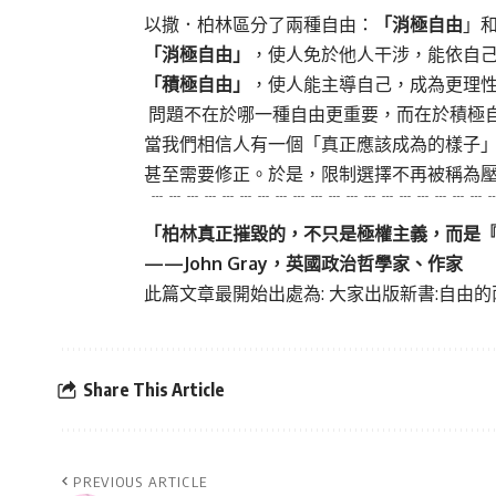
以撒．柏林區分了兩種自由：
「消極自由
」
「消極自由」
，使人免於他人干涉，能依自
「積極自由」
，使人能主導自己，成為更理
問題不在於哪一種自由更重要，而在於積極
當我們相信人有一個「真正應該成為的樣子
甚至需要修正。於是，限制選擇不再被稱為
﹉﹉﹉﹉﹉﹉﹉﹉﹉﹉﹉﹉﹉﹉﹉﹉﹉﹉﹉
「柏林真正摧毀的，不只是極權主義，而是
——
John Gray
，英國政治哲學家、作家
此篇文章最開始出處為:
大家出版新書:自由的
Share This Article
PREVIOUS ARTICLE