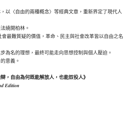
林，以〈自由的兩種概念〉等經典文章，重新界定了現代人
無法繞開柏林。
社會最難質疑的價值，革命、民主與社會改革皆以自由之名
進步為名的理想，最終可能走向思想控制與個人壓迫。
由的意義。
論辯，自由為何既能解放人，也能奴役人》
𝒅
𝑬𝒅𝒊𝒕𝒊𝒐𝒏