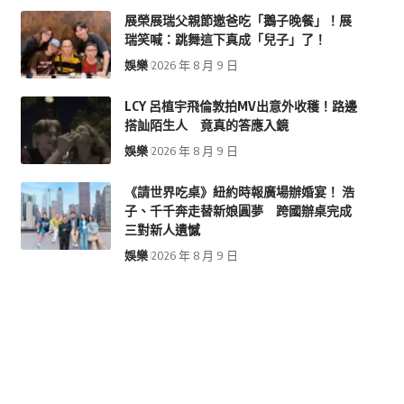
展榮展瑞父親節邀爸吃「鵝子晚餐」！展
瑞笑喊：跳舞這下真成「兒子」了！
娛樂
2026 年 8 月 9 日
LCY 呂植宇飛倫敦拍MV出意外收穫！路邊
搭訕陌生人 竟真的答應入鏡
娛樂
2026 年 8 月 9 日
《請世界吃桌》紐約時報廣場辦婚宴！ 浩
子、千千奔走替新娘圓夢 跨國辦桌完成
三對新人遺憾
娛樂
2026 年 8 月 9 日