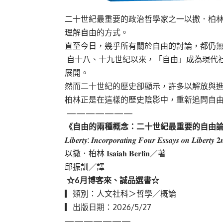
二十世紀最重要的政治哲學家之一以撒．柏
理解自由的方式。
直至今日，幾乎所有關於自由的討論，都仍
自十八、十九世紀以來，「自由」成為現代
展開。
然而二十世紀的歷史卻顯示，許多以解放與
柏林正是在這樣的歷史陰影中，重新追問自
———————
《自由的兩種概念：二十世紀最重要的自由
𝑳𝒊𝒃𝒆𝒓𝒕𝒚
:
𝑰𝒏𝒄𝒐𝒓𝒑𝒐𝒓𝒂𝒕𝒊𝒏𝒈
𝑭𝒐𝒖𝒓
𝑬𝒔𝒔𝒂𝒚𝒔
𝒐𝒏
𝑳𝒊𝒃𝒆𝒓𝒕𝒚
𝟐
以撒．柏林
𝐈𝐬𝐚𝐢𝐚𝐡
𝐁𝐞𝐫𝐥𝐢𝐧
／著
邱振訓／譯
☆
6
月博客來、誠品選書☆
▎類別：人文社科＞哲學／概論
▎出版日期：
2026/5/27
———————