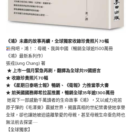
《鴻》未盡的故事再續，全球獨家收錄珍貴照片70幅
飛吧，鴻！：母親、我與中國（暢銷全球逾1500萬冊
《鴻》最新系列作）
張戎(Jung Chang) 著
★
上市一個月緊急再刷，翻譯為全球共19國語言
★
收錄珍貴照片70幅
★
《星期日泰晤士報》暢銷、《衛報》力推當季大書
★
前美國國務卿希拉蕊推薦，暢銷全球35年逾1300萬冊
她寫下一部感動千萬讀者的生命故事《鴻》，又以威力宛若
原子彈的《毛澤東》震撼世界，揭露真相的世紀禁書使她享譽
全球，卻也讓她被迫遠離摯愛的母親，甚至母親生命垂危時也
無法前去探望······
【全球獨家】