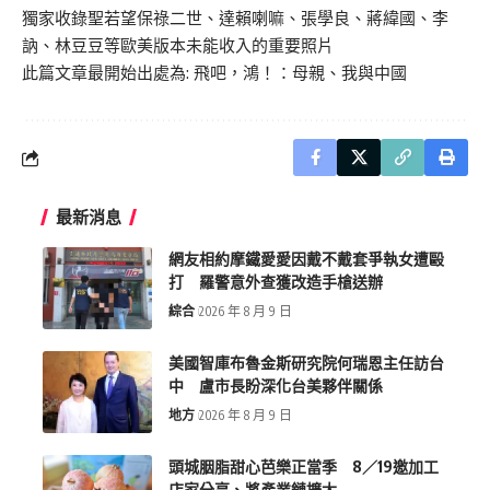
獨家收錄聖若望保祿二世、達賴喇嘛、張學良、蔣緯國、李
訥、林豆豆等歐美版本未能收入的重要照片
此篇文章最開始出處為:
飛吧，鴻！：母親、我與中國
最新消息
網友相約摩鐵愛愛因戴不戴套爭執女遭毆
打 羅警意外查獲改造手槍送辦
綜合
2026 年 8 月 9 日
美國智庫布魯金斯研究院何瑞恩主任訪台
中 盧市長盼深化台美夥伴關係
地方
2026 年 8 月 9 日
頭城胭脂甜心芭樂正當季 8／19邀加工
店家分享、將產業鏈擴大