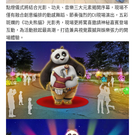
點燈儀式將結合光影、功夫、音樂三大元素揭開序幕，現場不
僅有融合創意編排的動感舞蹈、節奏強烈的DJ現場演出，五彩
斑斕的《功夫熊貓》光影秀，現場更將驚喜邀請神秘嘉賓登場
互動，為活動掀起最高潮，打造兼具視覺震撼與娛樂張力的開
場體驗。