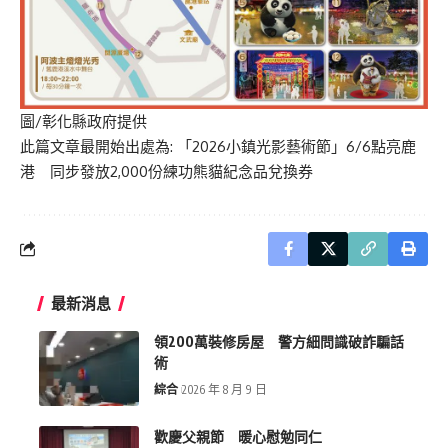
圖/彰化縣政府提供
此篇文章最開始出處為:
「2026小鎮光影藝術節」6/6點亮鹿
港 同步發放2,000份練功熊貓紀念品兌換券
最新消息
領200萬裝修房屋 警方細問識破詐騙話
術
綜合
2026 年 8 月 9 日
歡慶父親節 暖心慰勉同仁