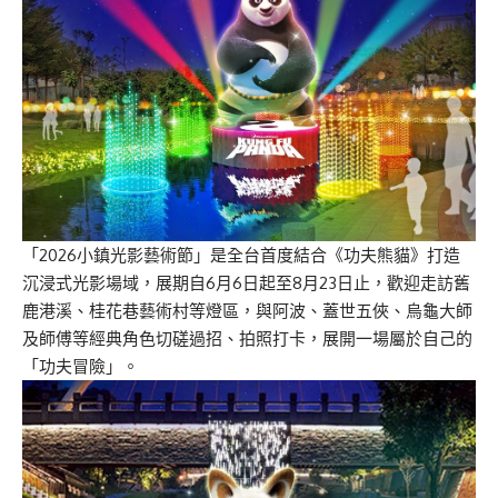
「2026小鎮光影藝術節」是全台首度結合《功夫熊貓》打造
沉浸式光影場域，展期自6月6日起至8月23日止，歡迎走訪舊
鹿港溪、桂花巷藝術村等燈區，與阿波、蓋世五俠、烏龜大師
及師傅等經典角色切磋過招、拍照打卡，展開一場屬於自己的
「功夫冒險」。