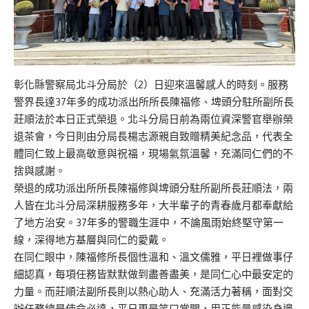
彰化縣警察局北斗分局於（2）日迎來溫馨感人的時刻。服務
警界長達37年多的成功派出所所長陳福修、埤頭分駐所副所長
莊順法於本日正式榮退。北斗分局日前為兩位資深警官舉辦榮
退茶會，今日則由分局長楊志源親自致贈精美紀念品，代表全
體同仁致上最高敬意與祝福，現場氣氛溫馨，充滿同仁們的不
捨與感謝。
榮退的成功派出所所長陳福修與埤頭分駐所副所長莊順法，兩
人皆在北斗分局深耕服務多年，大半輩子的青春歲月都奉獻給
了地方治安。37年多的警職生涯中，不論風雨始終堅守第一
線，深得地方基層與同仁的愛戴。
在同仁眼中，陳福修所長個性溫和、溫文儒雅，平日裡做事仔
細認真，每項任務皆默默做到盡善盡美，是同仁心中最安定的
力量。而莊順法副所長則以熱心助人、充滿活力著稱，面對交
辦任務總是使命必達，平日更是笑口常開，用正能量感染身邊