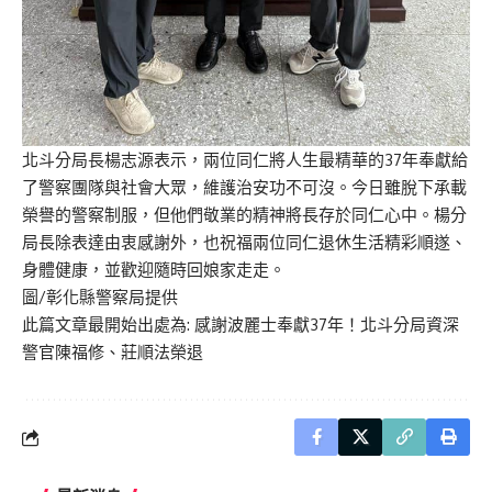
北斗分局長楊志源表示，兩位同仁將人生最精華的37年奉獻給
了警察團隊與社會大眾，維護治安功不可沒。今日雖脫下承載
榮譽的警察制服，但他們敬業的精神將長存於同仁心中。楊分
局長除表達由衷感謝外，也祝福兩位同仁退休生活精彩順遂、
身體健康，並歡迎隨時回娘家走走。
圖/彰化縣警察局提供
此篇文章最開始出處為:
感謝波麗士奉獻37年！北斗分局資深
警官陳福修、莊順法榮退