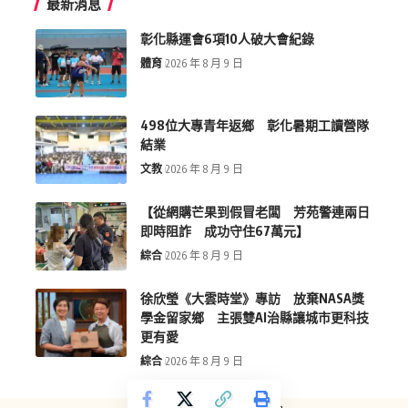
最新消息
彰化縣運會6項10人破大會紀錄
體育
2026 年 8 月 9 日
498位大專青年返鄉 彰化暑期工讀營隊
結業
文教
2026 年 8 月 9 日
【從網購芒果到假冒老闆 芳苑警連兩日
即時阻詐 成功守住67萬元】
綜合
2026 年 8 月 9 日
徐欣瑩《大雲時堂》專訪 放棄NASA獎
學金留家鄉 主張雙AI治縣讓城市更科技
更有愛
綜合
2026 年 8 月 9 日