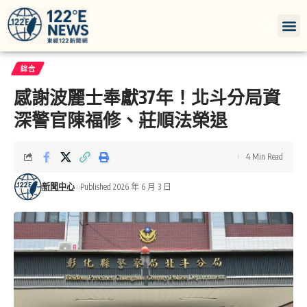
綜合
感謝波麗士奉獻37年！北斗分局資
深警官陳福修、莊順法榮退
4 Min Read
新聞中心
Published 2026 年 6 月 3 日