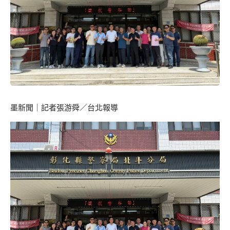
墨新聞
｜記者張游舜／台北報導