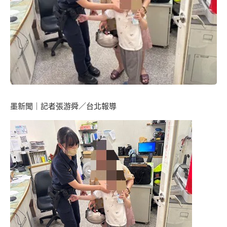
墨新聞
｜記者張游舜／台北報導