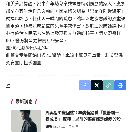
和美分局提醒，家中有年幼兒童或需要特別照顧的家人，應多
加留心其生活作息與動向。民眾切莫認為「只是在附近騎車」
就掉以輕心，往往因一瞬間的疏忽，讓缺乏危機意識的孩童誤
闖車道，極易造成嚴重的兒童事故傷害，對於居家防護絕不可
心存僥倖。民眾若在路上發現孤立無助的孩童，請立即撥打
110，警方將全力把關社會安全。
圖/彰化縣警察局提供
此篇文章最開始出處為:
驚險！車流中驚見單車童 和美警溫
柔安置助祖孫團圓
最新消息
周興哲31歲回望12年演藝路喊「像衝刺一
樣成長」 感嘆：以前的傷痕都是蛻變的殼
娛樂
2026 年 8 月 9 日