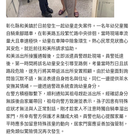
彰化縣和美鎮於日前發生一起幼童走失案件。一名年幼兒童獨
自騎乘腳踏車，在彰美路五段繁忙路中央徘徊，當時現場車流
量大且車速極快，幼童在車陣中險象環生。熱心民眾見狀擔心
其安危，就近前往和美所請求協助。
和美派出所接獲通報後，立即派遣員警趕赴現場。員警抵達
後，第一時間將該名幼童安全引導至路側，考量當時烈日且該
路段危險，遂先行將其帶返派出所安置照顧。由於幼童面對詢
問皆沉默不語，無法表達自身姓名與住址，同仁一邊提供茶水
安撫其情緒，一邊透過警政系統查詢幼童身分。
在警方積極聯繫下，順利通知其祖母趕赴派出所。經確認身分
無誤後由家屬帶回，祖母向警方致謝並表示，孫子因患有特殊
症狀才無法與人正常對話，剛才趁家人不注意時獨自騎車溜出
家門，所幸有警方保護才未釀成大禍。員警也貼心提醒家屬，
平時應多加留意特殊孩童的動向，居家門窗應妥善加強管制，
避免類似驚險情況再次發生。