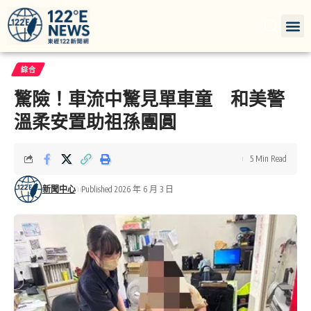
綜合
驚險！車流中驚見單車童 和美警
溫柔安置助祖孫團圓
5 Min Read
新聞中心
Published 2026 年 6 月 3 日