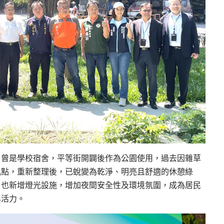
，曾是學校宿舍，平等街開闢後作為公園使用，過去因雜草
亂點，重新整理後，已蛻變為乾淨、明亮且舒適的休憩綠
，也新增燈光設施，增加夜間安全性及環境氛圍，成為居民
與活力。