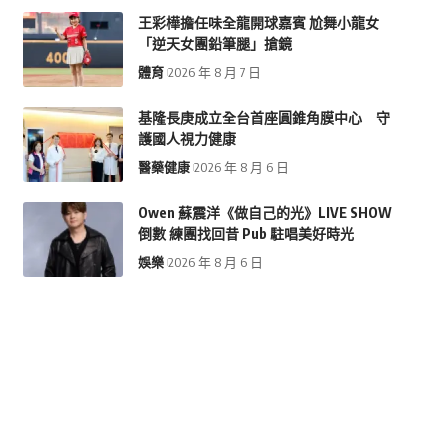
王彩樺擔任味全龍開球嘉賓 尬舞小龍女
「逆天女團鉛筆腿」搶鏡
體育
2026 年 8 月 7 日
基隆長庚成立全台首座圓錐角膜中心 守
護國人視力健康
醫藥健康
2026 年 8 月 6 日
Owen 蘇震洋《做自己的光》LIVE SHOW
倒數 練團找回昔 Pub 駐唱美好時光
娛樂
2026 年 8 月 6 日