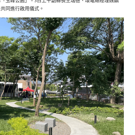
「玉峰公園」。3日上午副縣長王瑞德、環電總經理魏鎮
表共同進行啟用儀式。