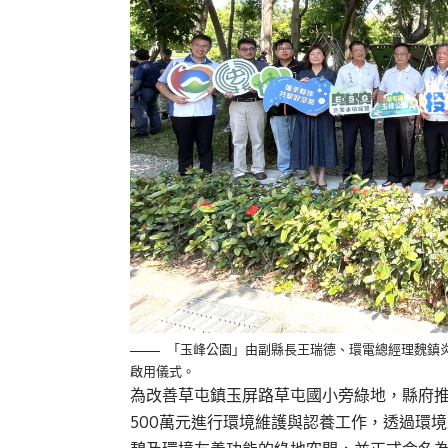
「玉峰公園」由副縣長王瑞德、環電總經理魏鎮
啟用儀式。
為改善草屯鎮玉屏路草屯國小旁綠地，縣府
500萬元進行環境維護與認養工作，透過環