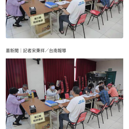
墨新聞
｜記者宋秉祥／台南報導