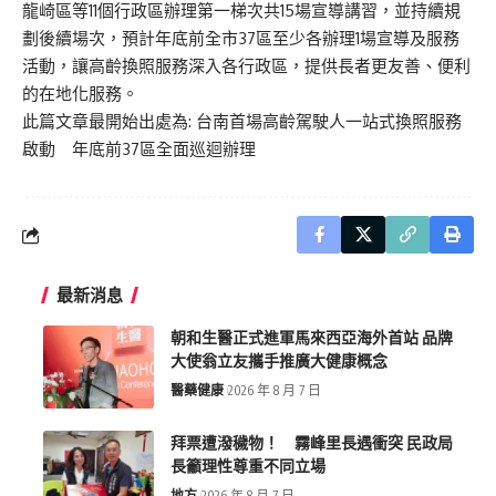
龍崎區等11個行政區辦理第一梯次共15場宣導講習，並持續規
劃後續場次，預計年底前全市37區至少各辦理1場宣導及服務
活動，讓高齡換照服務深入各行政區，提供長者更友善、便利
的在地化服務。
此篇文章最開始出處為:
台南首場高齡駕駛人一站式換照服務
啟動 年底前37區全面巡迴辦理
最新消息
朝和生醫正式進軍馬來西亞海外首站 品牌
大使翁立友攜手推廣大健康概念
醫藥健康
2026 年 8 月 7 日
拜票遭潑穢物！ 霧峰里長遇衝突 民政局
長籲理性尊重不同立場
地方
2026 年 8 月 7 日