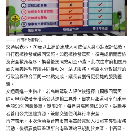
台南市政府提供
交通局表示，70歲以上高齡駕駛人可依個人身心狀況評估後，
自行選擇換發或繳回駕照。如選擇換發駕照，須完成相關體檢
及安全教育程序，換發後駕照效期至75歲。此次由市府相關局
處與嘉義區監理所共同推動的一站式服務，將原本分散辦理的
行政流程整合至同一地點完成，讓長者獲得更便捷的服務體
驗。
交通局進一步指出，若高齡駕駛人評估後選擇自願繳回駕照，
除可申辦敬老卡搭乘公共運輸工具外，自次月起還可享有乘車
金額50％回饋優惠，期限2年，每月最高回饋1,500元，鼓勵長
者善用公共運輸資源，兼顧交通便利與行車安全。
市府表示，本次活動為台南市首場高齡駕駛人換照宣導暨服務
活動，後續嘉義區監理所台南監理站已規劃於東區、中西區、