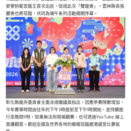
麥寮拱範宮龍王首次出巡，促成此次「雙龍會」。雲林縣長張
麗善也將蒞臨，共同為端午系列活動揭開序幕。
彰化縣龍舟委員會主委凃淑媚議員指出，因應參賽隊數增加，
今年賽事時間由往年的下午3時提前至下午1時開始，並持續進
行至晚間9時。如果無法到現場觀賽，也可透過YouTube 線上
直播觀賞。歡迎全國及世界各地的鄉親蒞臨鹿港感受比賽氣