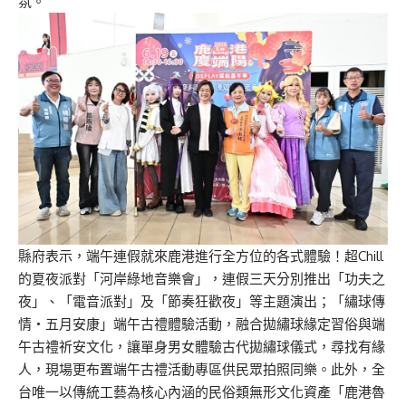
氛。
縣府表示，端午連假就來鹿港進行全方位的各式體驗！超Chill
的夏夜派對「河岸綠地音樂會」，連假三天分別推出「功夫之
夜」、「電音派對」及「節奏狂歡夜」等主題演出；「繡球傳
情‧五月安康」端午古禮體驗活動，融合拋繡球緣定習俗與端
午古禮祈安文化，讓單身男女體驗古代拋繡球儀式，尋找有緣
人，現場更布置端午古禮活動專區供民眾拍照同樂。此外，全
台唯一以傳統工藝為核心內涵的民俗類無形文化資產「鹿港魯