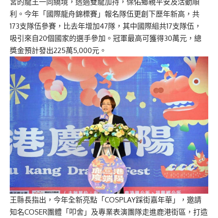
宮的龍王一同繞境，透過雙龍加持，保佑鄉親平安及活動順
利。今年「國際龍舟錦標賽」報名隊伍更創下歷年新高，共
173支隊伍參賽，比去年增加47隊，其中國際組共17支隊伍，
吸引來自20個國家的選手參加。冠軍最高可獲得30萬元，總
獎金預計發出225萬5,000元。
王縣長指出，今年全新亮點「COSPLAY踩街嘉年華」，邀請
知名COSER團體「叩舍」及專業表演團隊走進鹿港街區，打造