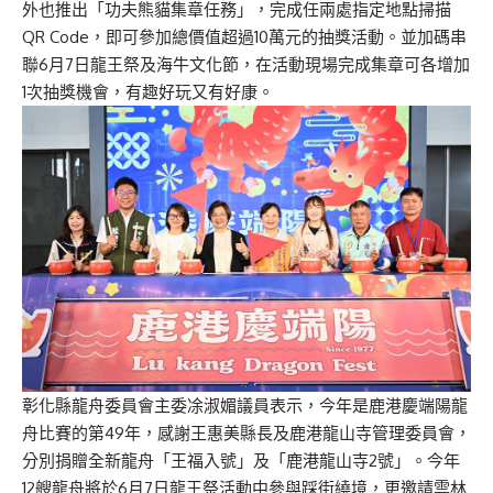
外也推出「功夫熊貓集章任務」，完成任兩處指定地點掃描
QR Code，即可參加總價值超過10萬元的抽獎活動。並加碼串
聯6月7日龍王祭及海牛文化節，在活動現場完成集章可各增加
1次抽獎機會，有趣好玩又有好康。
彰化縣龍舟委員會主委凃淑媚議員表示，今年是鹿港慶端陽龍
舟比賽的第49年，感謝王惠美縣長及鹿港龍山寺管理委員會，
分別捐贈全新龍舟「王福入號」及「鹿港龍山寺2號」。今年
12艘龍舟將於6月7日龍王祭活動中參與踩街繞境，更邀請雲林