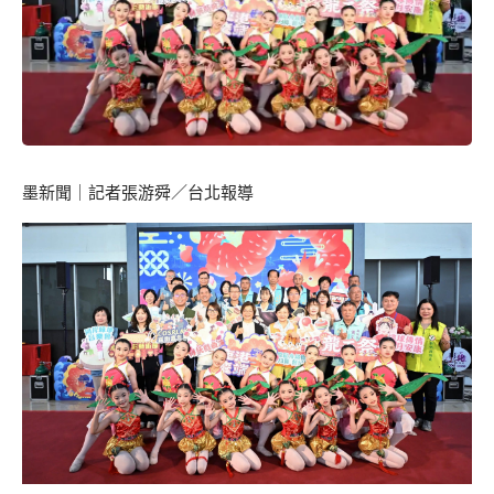
墨新聞
｜記者張游舜／台北報導