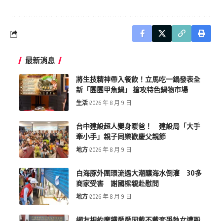
最新消息
將生技精神帶入餐飲！立馬吃一鍋發表全
新「團團甲魚鍋」 搶攻特色鍋物市場
生活
2026 年 8 月 9 日
台中建設超人變身暖爸！ 建設局「大手
牽小手」親子同樂歡慶父親節
地方
2026 年 8 月 9 日
白海豚外圍環流遇大潮釀海水倒灌 30多
商家受害 謝國樑親赴慰問
地方
2026 年 8 月 9 日
網友相約摩鐵愛愛因戴不戴套爭執女遭毆