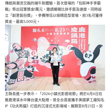
傳統與潮流交融的端午新體驗。首次登場的「包粽神手爭霸
戰」祭出冠軍獎金1萬元，邀請鄉親比拚手藝及速度，同時設
立「創意裝扮獎」，參賽隊伍以吸睛造型登場，前3名可獲得
獎金，最高5,000元。
王縣長進一步表示，「2026小鎮光影藝術節」將於6月6日在
舊鹿港溪水中舞台盛大點燈，是全台首度攜手美國夢工廠知名
IP《功夫熊貓》打造的沉浸式光影場域，展期至8月23日。另