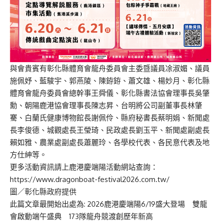
與會貴賓有彰化縣體育會龍舟委員會主委暨議員凃淑媚、議員
施佩妤、藍駿宇、郭燕陵、陳銌銌、蕭文雄、楊妙月、彰化縣
體育會龍舟委員會總幹事王舜儀、彰化縣書法協會理事長吳肇
勳、朝陽鹿港協會理事長陳志昇、台明將公司副董事長林肇
騫、白蘭氏健康博物館長謝佩伶、縣府秘書長蔡明娟、新聞處
長李俊德、城觀處長王瑩琦、民政處長劉玉平、新聞處副處長
賴如雅、農業處副處長蕭麗玲、各學校代表、各民意代表及地
方仕紳等。
更多活動資訊請上鹿港慶端陽活動網站查詢：
https://www.dragonboat-festival2026.com.tw/
圖／彰化縣政府提供
此篇文章最開始出處為:
2026鹿港慶端陽6/19盛大登場 雙龍
會啟動端午盛典 173隊龍舟競渡創歷年新高