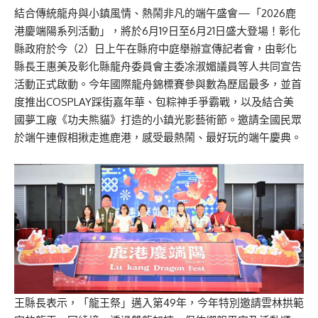
結合傳統龍舟與小鎮風情、熱鬧非凡的端午盛會—「2026鹿
港慶端陽系列活動」，將於6月19日至6月21日盛大登場！彰化
縣政府於今（2）日上午在縣府中庭舉辦宣傳記者會，由彰化
縣長王惠美及彰化縣龍舟委員會主委凃淑媚議員等人共同宣告
活動正式啟動。今年國際龍舟錦標賽參與數為歷屆最多，並首
度推出COSPLAY踩街嘉年華、包粽神手爭霸戰，以及結合美
國夢工廠《功夫熊貓》打造的小鎮光影藝術節。邀請全國民眾
於端午連假相揪走進鹿港，感受最熱鬧、最好玩的端午慶典。
王縣長表示，「龍王祭」邁入第49年，今年特別邀請雲林拱範