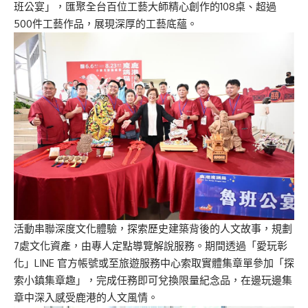
班公宴」，匯聚全台百位工藝大師精心創作的108桌、超過
500件工藝作品，展現深厚的工藝底蘊。
活動串聯深度文化體驗，探索歷史建築背後的人文故事，規劃
7處文化資產，由專人定點導覽解說服務。期間透過「愛玩彰
化」LINE 官方帳號或至旅遊服務中心索取實體集章單參加「探
索小鎮集章趣」，完成任務即可兌換限量紀念品，在邊玩邊集
章中深入感受鹿港的人文風情。