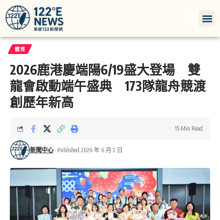
體育
2026鹿港慶端陽6/19盛大登場 雙
龍會啟動端午盛典 173隊龍舟競渡
創歷年新高
15 Min Read
新聞中心
Published 2026 年 6 月 2 日