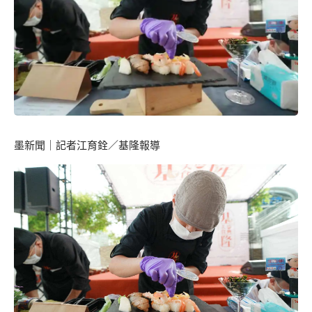
墨新聞
｜記者江育銓／基隆報導