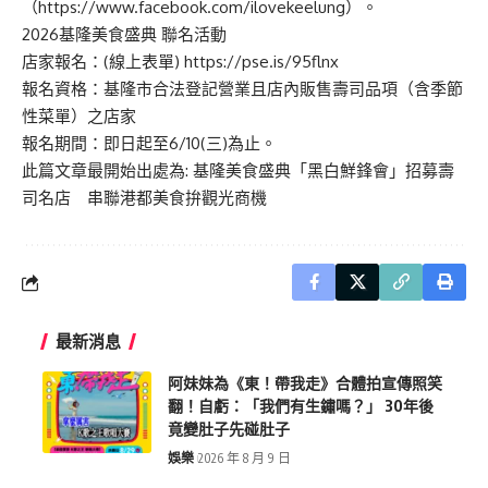
（
https://www.facebook.com/ilovekeelung
）。
2026基隆美食盛典 聯名活動
店家報名：(線上表單)
https://pse.is/95flnx
報名資格：基隆市合法登記營業且店內販售壽司品項（含季節
性菜單）之店家
報名期間：即日起至6/10(三)為止。
此篇文章最開始出處為:
基隆美食盛典「黑白鮮鋒會」招募壽
司名店 串聯港都美食拚觀光商機
最新消息
阿妹妹為《東！帶我走》合體拍宣傳照笑
翻！自虧：「我們有生鏽嗎？」 30年後
竟變肚子先碰肚子
娛樂
2026 年 8 月 9 日