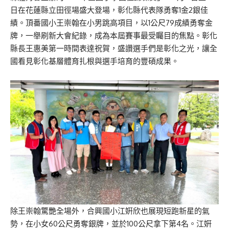
日在花蓮縣立田徑場盛大登場，彰化縣代表隊勇奪1金2銀佳
績。頂番國小王崇翰在小男跳高項目，以1公尺79成績勇奪金
牌，一舉刷新大會紀錄，成為本屆賽事最受矚目的焦點。彰化
縣長王惠美第一時間表達祝賀，盛讚選手們是彰化之光，讓全
國看見彰化基層體育扎根與選手培育的豐碩成果。
除王崇翰驚艷全場外，合興國小江姸欣也展現短跑新星的氣
勢，在小女60公尺勇奪銀牌，並於100公尺拿下第4名。江姸