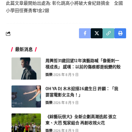
此篇文章最開始出處為:
彰化跳高小將破大會紀錄摘金 全國
小學田徑賽勇奪1金2銀
最新消息
周興哲31歲回望12年演藝路喊「像衝刺一
樣成長」 感嘆：以前的傷痕都是蛻變的殼
娛樂
2026 年 8 月 9 日
OH YA DJ 木木迎接26歲生日 許願：「我
要當電影女主角！」
娛樂
2026 年 8 月 9 日
《綜藝玩很大》全新企劃高潮迭起 張立
東、大芭 冤家組合 再創收視火花
娛樂
2026 年 8 月 9 日