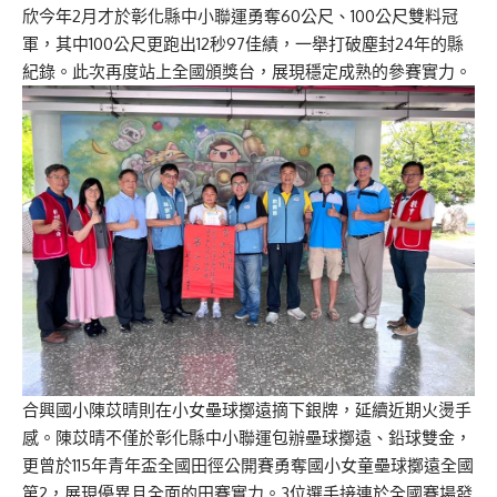
欣今年2月才於彰化縣中小聯運勇奪60公尺、100公尺雙料冠
軍，其中100公尺更跑出12秒97佳績，一舉打破塵封24年的縣
紀錄。此次再度站上全國頒獎台，展現穩定成熟的參賽實力。
合興國小陳苡晴則在小女壘球擲遠摘下銀牌，延續近期火燙手
感。陳苡晴不僅於彰化縣中小聯運包辦壘球擲遠、鉛球雙金，
更曾於115年青年盃全國田徑公開賽勇奪國小女童壘球擲遠全國
第2，展現優異且全面的田賽實力。3位選手接連於全國賽場發