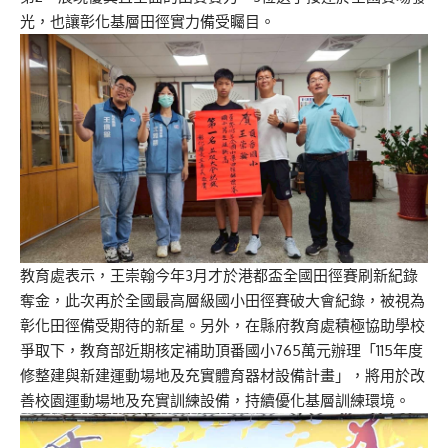
光，也讓彰化基層田徑實力備受矚目。
教育處表示，王崇翰今年3月才於港都盃全國田徑賽刷新紀錄
奪金，此次再於全國最高層級國小田徑賽破大會紀錄，被視為
彰化田徑備受期待的新星。另外，在縣府教育處積極協助學校
爭取下，教育部近期核定補助頂番國小765萬元辦理「115年度
修整建與新建運動場地及充實體育器材設備計畫」，將用於改
善校園運動場地及充實訓練設備，持續優化基層訓練環境。