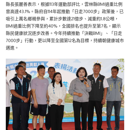
縣長張麗善表示，根據113年運動部評比，雲林縣BMI過重比例
曾高達43.1%。縣府自114年起推動「日走7000步」政策後，已
吸引上萬名鄉親參與，累計步數達21億步、減重約1.8公噸，
BMI過重比例下降至約40%，全國排名也提升至第7名，顯示
縣民健康狀況逐步改善。今年持續推動「決戰BMI」、「日走
7000步」行動，更以降至全國第12名為目標，持續朝健康城市
邁進。