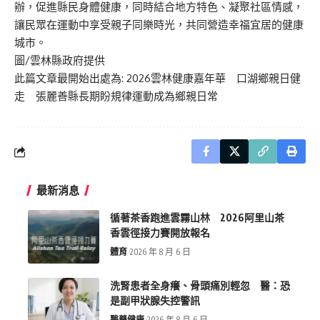
辦，促進縣民身體健康，同時結合地方特色、凝聚社區情感，
讓民眾在運動中享受親子同樂時光，共同營造幸福宜居的健康
城市。
圖/雲林縣政府提供
此篇文章最開始出處為:
2026雲林健康嘉年華 口湖鄉親日健
走 張麗善縣長期盼規律運動成為鄉親日常
最新消息
循著茶香跑進雲霧山林 2026阿里山茶
香雲徑接力賽開放報名
體育
2026 年 8 月 6 日
洗腎患者全身癢、骨頭痛別輕忽 醫：恐
是副甲狀腺失控警訊
醫藥健康
2026 年 8 月 6 日