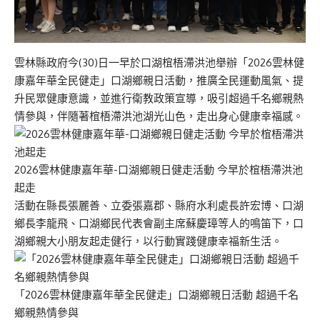
雲林縣政府今(30)日一早於口湖椬梧滯洪池舉辦「2026雲林健
康嘉年華全民健走」口湖鄉親日活動，推廣全民運動風氣、提
升民眾健康意識，並進行衛教政策宣導，吸引超過千名鄉親熱
情參與，伴隨著椬梧滯洪池湖光山色，走出身心健康幸福感。
2026雲林健康嘉年華-口湖鄉親日健走活動 今早於椬梧滯洪池
起走
活動在縣長張麗善、立委張嘉郡、縣府水利處長許宏博、口湖
鄉長李龍飛、口湖鄉民代表會副主席蘇慶璋等人的鳴笛下，口
湖鄉親大小朋友起走健行，以行動實踐健康幸福新生活。
「2026雲林健康嘉年華全民健走」口湖鄉親日活動 超過千名
鄉親熱情參與