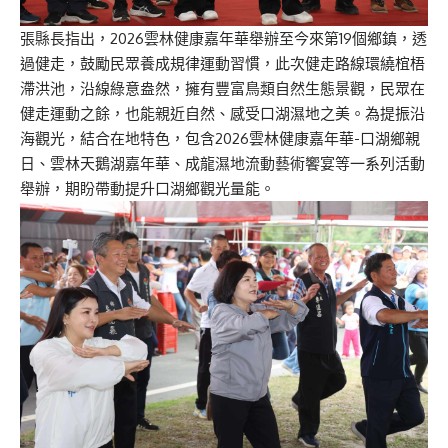
張縣長指出，2026雲林健康嘉年華舉辦至今來第19個鄉鎮，透
過健走，鼓勵民眾養成規律運動習慣，此次健走路線環繞椬梧
滯洪池，沿線綠意盎然，擁有豐富鳥類自然生態景觀，民眾在
健走運動之餘，也能親近自然、感受口湖濕地之美。為提振沿
海觀光，結合在地特色，包含2026雲林健康嘉年華-口湖鄉親
日、雲林天鵝湖嘉年華、成龍濕地流動藝術饗宴等一系列活動
舉辦，期盼帶動提升口湖鄉觀光量能。