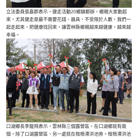
立法委員張嘉郡表示，健走活動20鄉鎮都辦，鄉親大家動起
來，尤其健走是最不需要花錢、器具，不受限於人數，我們一
起走起來，把健康找回來，讓雲林縣鄉親越來越健康，越來越
幸福。
口湖鄉長李龍飛表示，雲林縣三個露營區，在口湖鄉就有兩
個，除了口湖露營區、另一處就在椬梧滯洪池旁。椬梧滯洪池