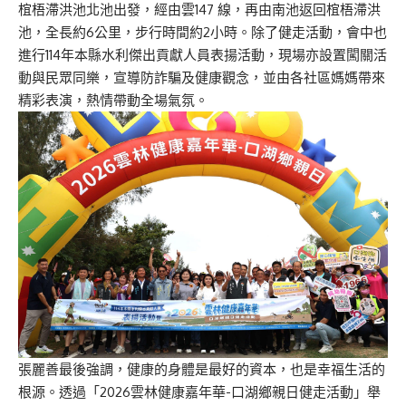
椬梧滯洪池北池出發，經由雲147 線，再由南池返回椬梧滯洪
池，全長約6公里，步行時間約2小時。除了健走活動，會中也
進行114年本縣水利傑出貢獻人員表揚活動，現場亦設置闖關活
動與民眾同樂，宣導防詐騙及健康觀念，並由各社區媽媽帶來
精彩表演，熱情帶動全場氣氛。
張麗善最後強調，健康的身體是最好的資本，也是幸福生活的
根源。透過「2026雲林健康嘉年華-口湖鄉親日健走活動」舉