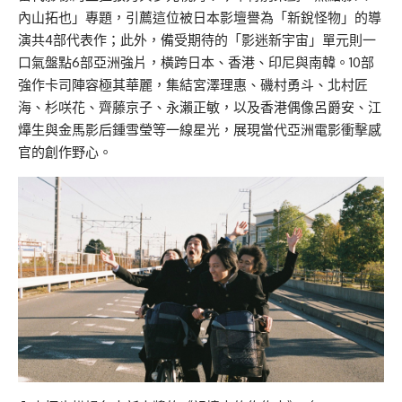
內山拓也」專題，引薦這位被日本影壇譽為「新銳怪物」的導
演共4部代表作；此外，備受期待的「影迷新宇宙」單元則一
口氣盤點6部亞洲強片，橫跨日本、香港、印尼與南韓。10部
強作卡司陣容極其華麗，集結宮澤理惠、磯村勇斗、北村匠
海、杉咲花、齊藤京子、永瀨正敏，以及香港偶像呂爵安、江
𤒹生與金馬影后鍾雪瑩等一線星光，展現當代亞洲電影衝擊感
官的創作野心。