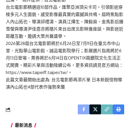
台北電影節精選這10部作品，匯聚亞洲頂尖卡司，引領影迷穿
梭多元人生面貌，感受影像最真實的震撼與共鳴。屆時焦點影
人內山拓也、導演邱禮濤、演員江𤒹生、陳毅燊、金馬影后鍾
雪瑩與導演尹佳恩亦將隨片來台出席北影映後座談，與影迷近
距離互動，邀請大眾共襄盛舉。
2026第28屆台北電影節將於6月26日至7月11日在臺北市中山
堂、光點華山電影館、誠品電影院舉行；影展選片指南將於6
月13日登場、票券將於6月14日在OPENTIX兩廳院文化生活正
式開賣，精彩片單與活動陸續公布，更多資訊請見官方網站：
https://www.taipeiff.taipei/tw/
。
此篇文章最開始出處為:
台北電影節再添片單 日本新銳怪物導
演內山拓也4部代表作強勢來襲
最新消息