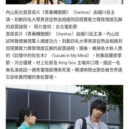
內山拓也首部長片《青春轉圈圈》（Vanitas）由細川岳主
演，刻劃四名大學男孩從熱血相遇到因現實壓力導致情誼瓦解
的寂寞過程。 照片提供：台北電影節
首部長片《青春轉圈圈》（Vanitas）由細川岳主演，內山初
試啼聲便展現驚人調度功力，刻劃四名大學男孩從熱血相遇到
因現實壓力導致情誼瓦解的寂寞過程。隨後，橫掃各大新人獎
的《記憶中的佐佐木》（Sasaki in My Mind），則集結藤原季
節、河合優實、村上虹郎及 King Gnu 主唱井口理，描述一名
無名演員因一通來電憶起傳奇死黨，精湛映照出那些被世界遺
忘卻依舊閃耀的魯蛇靈魂。