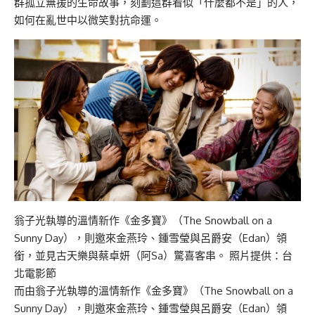
群孤立無援的生命故事，刻劃這群看似「什麼都不是」的人，
如何在亂世中以微笑對抗命運。
翁子光執導的溫情新作《金多寶》（The Snowball on a
Sunny Day），則邀來金燕玲、鍾雪瑩與呂爵安（Edan）領
銜，並見古天樂與蔡卓妍（阿Sa）驚喜客串。 照片提供：台
北電影節
而由翁子光執導的溫情新作《金多寶》（The Snowball on a
Sunny Day），則邀來金燕玲、鍾雪瑩與呂爵安（Edan）領