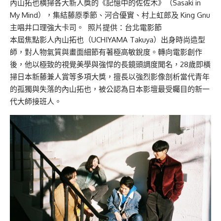
內山拓也橫掃各大新人獎的《記憶中的佐佐木》（Sasaki in
My Mind），集結藤原季節、河合優實、村上虹郎及 King Gnu
主唱井口理強大卡司。 照片提供：台北電影節
本屆焦點影人內山拓也（UCHIYAMA Takuya）出身時尚造型
師，對人物氣質與畫面細節有著極高敏銳度。轉向電影創作
後，他以極致的視覺美學與強悍的長鏡頭調度聞名，28歲即橫
掃日本新藤兼人賞等多項大獎，擅長以強烈影像剖析當代青年
的孤獨與失落的內山拓也，被公認為日本影壇最受矚目的新一
代大師接班人。