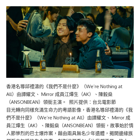
香港名導邱禮濤的《我們不是什麼》（We’re Nothing at
All）由譚耀文、 Mirror 成員江𤒹生（AK）、陳毅燊
（ANSONBEAN）領銜主演。 照片提供：台北電影節
目光轉向同樣充滿生命力的粵語影像，香港名導邱禮濤的《我
們不是什麼》（We’re Nothing at All）由譚耀文、 Mirror 成
員江𤒹生（AK）、陳毅燊（ANSONBEAN）領銜，故事始於情
人節慘烈的巴士爆炸案，藉由兩具無名少年遺體，揭開邊緣族