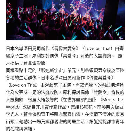
日本名導深田晃司新作《偶像禁愛令》（Love on Trial）由齊
藤京子主演，犀利探討偶像「禁愛令」背後的人設枷鎖。 照
片提供：台北電影節
同樣看點十足的「影迷新宇宙」單元，則帶領觀眾穿梭於亞陸
各地的生活群像。日本名導深田晃司新作《偶像禁愛令》
（Love on Trial）由齊藤京子主演，將鎂光燈下的粉紅泡泡轉
化為火藥味十足的法庭攻防，犀利探討偶像「禁愛令」背後的
人設枷鎖。松居大悟執導的《在世界盡頭相遇》（Meets the
World）改編自芥川賞作家作品，集結杉咲花、南琴奈與板垣
李光人，蒼井優和菅田將暉亦驚喜出演，在疫情下清冷的東京
街頭，勾勒出一場荒誕卻親密的同居生活，細膩捕捉都市青年
的孤寂與連結。