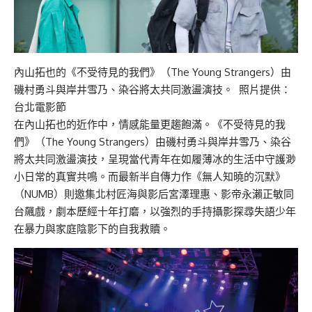
內山拓也的《不受待見的我們》（The Young Strangers）由
磯村勇斗與岸井雪乃、染谷將太共同激盪演技。 照片提供：
台北電影節
在內山拓也的近作中，情感能量更趨飽滿。《不受待見的我
們》（The Young Strangers）由磯村勇斗與岸井雪乃、染谷
將太共同激盪演技，呈現當代青年在如履薄冰的生活中守護渺
小日常的真實共鳴。而最新半自傳力作《無人知曉的沉默》
（NUMB）則邀集北村匠海與影后宮澤理惠、影帝永瀨正敏同
台飆戲，劇本歷經十年打磨，以強烈的手持攝影探尋失語少年
在暴力與家庭陰影下的自我救贖。