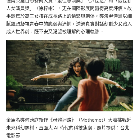
僅甫榮獲百想藝術大賞「最佳導演獎」（尹佳恩）和「最佳新
人女演員獎」（徐粹彬），更在國際影展間贏得高度評價。故
事聚焦於高三女孩在成長路上的情慾與創傷，導演尹佳恩以細
膩鏡頭凝視青春中的脆弱與迷惘，透過真實對話刻劃少女踏入
成人世界前，既不安又渴望被理解的心理軌跡。
金馬名導何蔚庭新作《母體迴路》（Mothernet）大膽挑戰近
未來科幻題材，直面大 AI 時代的科技焦慮。照片提供：台北
電影節