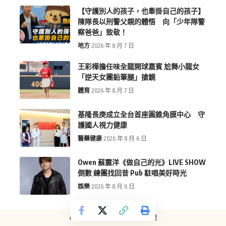
【守護別人的孩子，也牽掛自己的孩子】
陳隊長以刑警父親的體悟 向「少年隊警
察爸爸」致敬！
地方
2026 年 8 月 7 日
王彩樺擔任味全龍開球嘉賓 尬舞小龍女
「逆天女團鉛筆腿」搶鏡
體育
2026 年 8 月 7 日
基隆長庚成立全台首座圓錐角膜中心 守
護國人視力健康
醫藥健康
2026 年 8 月 6 日
Owen 蘇震洋《做自己的光》LIVE SHOW
倒數 練團找回昔 Pub 駐唱美好時光
娛樂
2026 年 8 月 6 日
copyright © more-new.tw 墨新聞