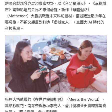
跨國合製部分亦展現豐富視野，以《台北星期天》、《幸福城
市》驚豔影壇的金馬名導何蔚庭，新作《母體迴路》
（Mothernet）大膽挑戰近未來科幻題材，描述叛逆期少年在
喪母後，不顧父親反對打造「虛擬家人」，直面大 AI 時代的
科技焦慮。
松居大悟執導的《在世界盡頭相遇》（Meets the World），
集結杉咲花、南琴奈與板垣李光人，蒼井優和菅田將暉亦驚喜
出演。 照片提供：台北電影節