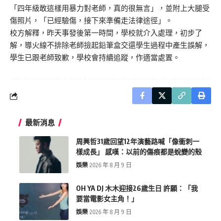
「四年級敢這樣用暴力對老師，真的很無言」，並附上大腿受
傷照片，「已經驗傷，接下來準備走法律途徑」。
校方解釋，昨天事發後第一時間，學校就介入處理，初步了
解，導火線不排除老師撿起鉛筆盒交還學生過程中產生誤解，
學生已跟老師致歉，學校會持續追蹤，作適當處置。
最新消息
周興哲31歲回望12年演藝路喊「像衝刺一
樣成長」 感嘆：以前的傷痕都是蛻變的殼
娛樂
2026 年 8 月 9 日
OH YA DJ 木木迎接26歲生日 許願：「我
要當電影女主角！」
娛樂
2026 年 8 月 9 日