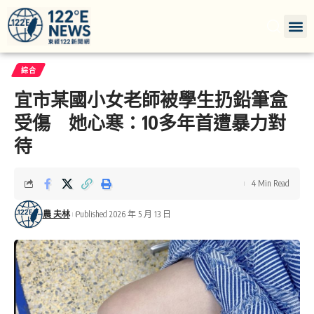
綜合
宜市某國小女老師被學生扔鉛筆盒
受傷 她心寒：10多年首遭暴力對
待
4 Min Read
農 夫林
Published 2026 年 5 月 13 日