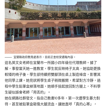
宜蘭縣政府教育處表示，目前正查校安通報內容。
這名英文女老師在宜蘭市一所國小四年級任代理教師。據了
解，事發當天她一進教室，學生就反映椅子太高，她協助更換
較矮的椅子後，學生卻持續把雙腳頂在桌上製造噪音，影響其
他同學上課。她見狀將學生桌子稍微搬開，希望對方冷靜，過
程中學生鉛筆盒掉落地面，她順手撿起放回對方腿上，不料學
生疑似誤會老師「用丟的」。
她在網路社群發文，指自己教書10多年，第一次遭學生暴力對
待，甚至被鉛筆盒砸傷大腿流血，讓她直呼「真的心寒」，