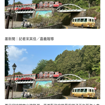
墨新聞
｜記者宋其佳／嘉義報導