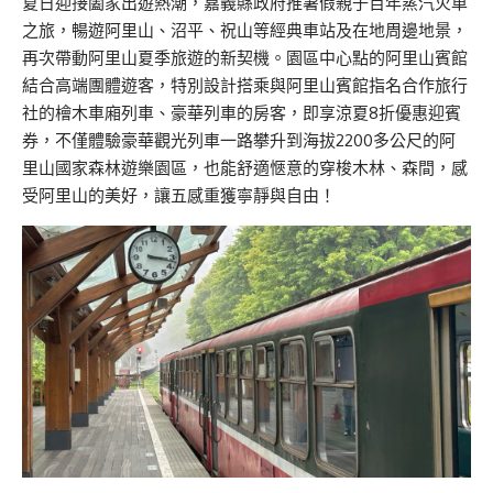
夏日迎接闔家出遊熱潮，嘉義縣政府推暑假親子百年蒸汽火車
之旅，暢遊阿里山、沼平、祝山等經典車站及在地周邊地景，
再次帶動阿里山夏季旅遊的新契機。園區中心點的阿里山賓館
結合高端團體遊客，特別設計搭乘與阿里山賓館指名合作旅行
社的檜木車廂列車、豪華列車的房客，即享涼夏8折優惠迎賓
券，不僅體驗豪華觀光列車一路攀升到海拔2200多公尺的阿
里山國家森林遊樂園區，也能舒適愜意的穿梭木林、森間，感
受阿里山的美好，讓五感重獲寧靜與自由！