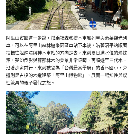
阿里山賓館進一步說，搭乘福森號檜木車廂列車與豪華觀光列
車，可以在阿里山森林遊樂園區車站下車後，沿著沼平站順著
指標往姐妹潭與神木車站的方向走去，來到夏日滿水位的姊妹
潭，夢幻倒影與蓊鬱林木的美景非常吸睛，再順遊至三代木、
沿著步道前行，來到被譽為「台灣最高學府」的香林國小，旁
邊則是古樸的木造建築「阿里山博物館」，展開一場知性與感
性兼具的親子暑假之旅。