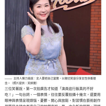
主持人陳力瑜說：女人要把自己當寶，以親切笑容分享女性保養理
念。（照片提供：芙婷寶）
三位笑著說，第一次拍廣告才知道「演員這行飯真的不好
吃！」一句台詞、一個表情，往往要反覆拍攝十幾次，還要用
眼神與表情呈現煩惱、憂鬱、開心與放鬆，對習慣在藝術創作