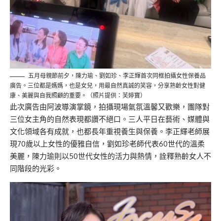
五月母親節前夕，陳力瑜、劉如珍、李正輝首次同框拍攝女性保養品
廣告。三位都是媽媽，也是女兒，用最自然真誠的笑容，分享熟齡女性對健
康、美麗與自我照顧的重要。（照片提供：芙婷寶）
此次廣告由阿波導演掌鏡，拍攝現場氣氛溫馨又歡樂，團隊對
三位女主角的自然表現都讚不絕口。三人平日在藝術、媒體與
文化領域各有成就，也都長年重視養生與保養。李正輝老師展
現70歲以上女性的優雅自信，劉如珍老師代表60世代的溫柔
美麗，陳力瑜則以50世代女性的活力與熱情，詮釋熟齡女人不
同階段的光彩。