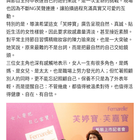
與節目主持中表達自己的她們來說，是一次全新的挑戰。現場
也因為不斷NG笑聲連連，讓拍攝過程充滿真實又可愛的互
動。
特別的是，導演希望這支「芙婷寶」廣告呈現自然、真誠、貼
近生活的女性樣貌，因此要求妝感盡量清淡，甚至接近素顏。
對平常主持節目習慣精緻妝容的陳力瑜來說，也是一大突破。
她笑說，原來最難的不是台詞，而是把最自然的自己交給鏡
頭。
三位女主角也深有感觸地表示，女人一生有很多角色，是媽
媽、是女兒、是太太，也是職場上努力發光的人；但忙著照顧
別人的同時，更不能忘記照顧自己。保養不只是為了外表年
輕，而是提醒自己：不管幾歲，都值得被溫柔對待，也值得活
得健康、自在、有自信。