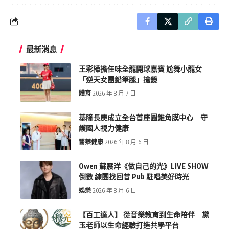
最新消息
王彩樺擔任味全龍開球嘉賓 尬舞小龍女
「逆天女團鉛筆腿」搶鏡
體育
2026 年 8 月 7 日
基隆長庚成立全台首座圓錐角膜中心 守
護國人視力健康
醫藥健康
2026 年 8 月 6 日
Owen 蘇震洋《做自己的光》LIVE SHOW
倒數 練團找回昔 Pub 駐唱美好時光
娛樂
2026 年 8 月 6 日
【百工達人】 從音樂教育到生命陪伴 黛
玉老師以生命經驗打造共學平台