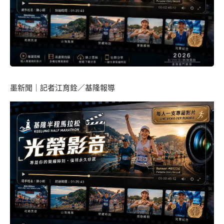
墨新聞
｜記者江育銓／基隆報導