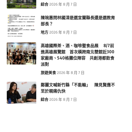
綜合
2026 年 8 月 7 日
陳琬惠問林國漳是選宜蘭縣長還是選教育
部長？
地方
2026 年 8 月 7 日
高雄國際茶、酒、咖啡暨食品展 8/7前
進高雄展覽館 首次橫跨南北雙館近300
家廠商、540格攤位陣容 共創港都飲食
派對
旅遊美食
2026 年 8 月 7 日
鄭麗文喊新竹縣「不能輸」 陳見賢應不
至於親痛仇快
綜合
2026 年 8 月 7 日