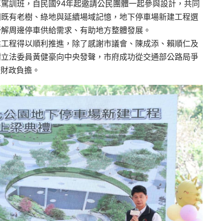
駕訓班，自民國94年起邀請公民團體一起參與設計，共同
園既有老樹、綠地與延續場域記憶，地下停車場新建工程選
紓解周邊停車供給需求、有助地方整體發展。
建工程得以順利推進，除了感謝市議會、陳成添、賴順仁及
謝立法委員黃健豪向中央發聲，市府成功從交通部公路局爭
府財政負擔。