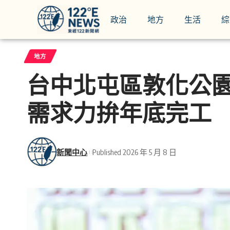
政治
地方
生活
綜
地方
台中北屯區敦化公
需求力拚年底完工
新聞中心
Published 2026 年 5 月 8 日