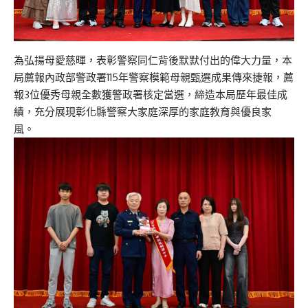
為弘揚母愛慈暉，表彰警察同仁背後默默付出的偉大力量，本
局薦報內政部警政署115年警察模範母親甄選成果傳來捷報，薦
報3位優秀母親全數獲警政署核定當選，締造本局歷年最佳成
績，充分展現彰化縣警察大家庭深厚的家庭教育與優良家
風。