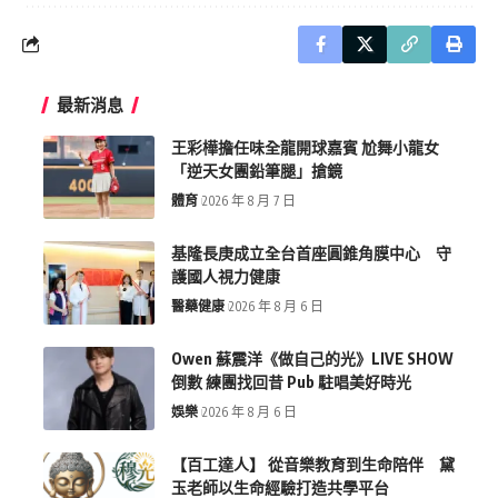
最新消息
王彩樺擔任味全龍開球嘉賓 尬舞小龍女
「逆天女團鉛筆腿」搶鏡
體育
2026 年 8 月 7 日
基隆長庚成立全台首座圓錐角膜中心 守
護國人視力健康
醫藥健康
2026 年 8 月 6 日
Owen 蘇震洋《做自己的光》LIVE SHOW
倒數 練團找回昔 Pub 駐唱美好時光
娛樂
2026 年 8 月 6 日
【百工達人】 從音樂教育到生命陪伴 黛
玉老師以生命經驗打造共學平台