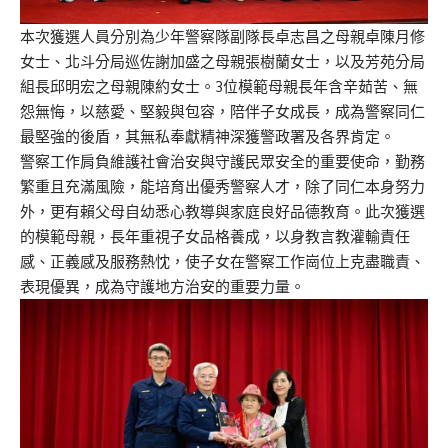
本次獲選人員分別為少年警察隊副隊長卓志昌之母親卓陳月修
女士、北斗分局巡佐謝加盛之母親張樹蘭女士，以及芳苑分局
組長邱明宏之母親陳約女士。3位模範母親長年含辛茹苦、無
怨無悔，以慈愛、堅毅與包容，陪伴子女成長，成為警察同仁
最堅強的後盾，其無私奉獻精神深獲警政署及各界肯定。
警察工作肩負維護社會治安與守護民眾安全的重要使命，勤務
繁重且充滿風險，能培育出優秀警察人才，除了同仁本身努力
外，更有賴父母自幼悉心教導與家庭良好品德教育。此次獲選
的模範母親，長年重視子女品格養成，以身教言教灌輸責任
感、正義感及服務熱忱，使子女在警察工作崗位上克盡職責、
表現優異，成為守護地方治安的重要力量。