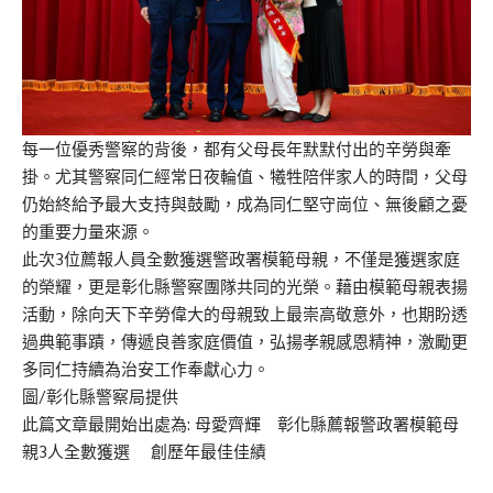
每一位優秀警察的背後，都有父母長年默默付出的辛勞與牽
掛。尤其警察同仁經常日夜輪值、犧牲陪伴家人的時間，父母
仍始終給予最大支持與鼓勵，成為同仁堅守崗位、無後顧之憂
的重要力量來源。
此次3位薦報人員全數獲選警政署模範母親，不僅是獲選家庭
的榮耀，更是彰化縣警察團隊共同的光榮。藉由模範母親表揚
活動，除向天下辛勞偉大的母親致上最崇高敬意外，也期盼透
過典範事蹟，傳遞良善家庭價值，弘揚孝親感恩精神，激勵更
多同仁持續為治安工作奉獻心力。
圖/彰化縣警察局提供
此篇文章最開始出處為:
母愛齊輝 彰化縣薦報警政署模範母
親3人全數獲選 創歷年最佳佳績