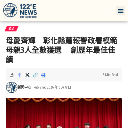
綜合
母愛齊輝 彰化縣薦報警政署模範
母親3人全數獲選 創歷年最佳佳
績
5 Min Read
新聞中心
Published 2026 年 5 月 8 日