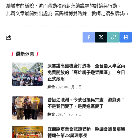
續城市的樣貌，進而帶動校內對永續議題的討論與行動。
此篇文章最開始出處為:
富陽鐵博雙路線 教師走讀永續城市
最新消息
原臺鐵高雄機廠打造為 全台最大半室內
免費開放的「高雄親子遊樂園區」 今日
正式啟用
綜合
2026 年 8 月 8 日
昔挺江聰淵、今號召挺吳宗憲 游能勇：
不是我們變了、是民進黨變了
綜合
2026 年 8 月 8 日
宜蘭縣商業會龍頭異動 縣議會議長張勝
德膺任第28屆理事長