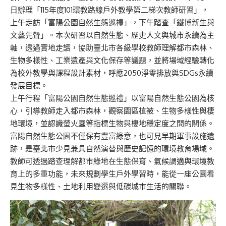
日辦理「115年度101環教路線戶外教學第二梯次教師研習」，
上午走訪「富陽公園自然生態巡禮」，下午踏查「鐵博新生與
文藝先聲」。本次研習以自然生態、歷史人文與城市永續為主
軸，透過實地走讀，協助臺北市各級學校教師理解都市森林、
生物多樣性、工業遺產與文化保存等議題，並將場域經驗轉化
為校外教學與課程設計素材，呼應2050淨零排放與SDGs永續
發展目標。
上午行程「富陽公園自然生態巡禮」以富陽自然生態公園為核
心，引導教師走入都市森林，觀察園區植被、生物多樣性與棲
地環境，並認識螢火蟲等指標生物與棲地穩定度之間的關係。
富陽自然生態公園不僅保有豐富綠意，也可見早期軍事設施遺
跡，是臺北市少見兼具自然演替與歷史記憶的環境教育場域。
教師可透過踏查理解都市綠地在生態保育、氣候調適與環境教
育上的多重功能，未來規劃學生戶外學習時，能從一座公園看
見生物多樣性、土地利用變遷與低碳城市生活的關聯。