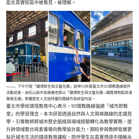
能在真實街區中被看見、被理解。
下午行程「鐵博新生與文藝先聲」延伸113年度臺北市101環教路線徵件
活動成果，由松山高中吳薇儀老師以「鐵博新生與文藝先聲—鐵路博物館與漢
聲巷走讀」榮獲歷史人文組特優的路線作為研習內容。
臺北市學校環境教育中心表示，101環教路線強調「城市即教
室」的學習理念，本次研習透過自然與人文兩條路線的走讀見
學，引導教師將城市歷史脈絡與場域經驗轉化為教學實務，提
升跨領域整合與素養導向教學設計能力。期盼參與教師發展更
貼近城市生活的環境教育課程，陪伴學生在真實情境中理解永