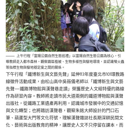
上午行程「富陽公園自然生態巡禮」以富陽自然生態公園為核心，引
導教師走入都市森林，觀察園區植被、生物多樣性與棲地環境，並認識螢火蟲
等指標生物與棲地穩定度之間的關係。
下午行程「鐵博新生與文藝先聲」延伸113年度臺北市101環教路
線徵件活動成果，由松山高中吳薇儀老師以「鐵博新生與文藝
先聲—鐵路博物館與漢聲巷走讀」榮獲歷史人文組特優的路線
作為研習內容。教師將走讀市民大道兩側的鐵道博物館與漢聲
出版社，從鐵路工業遺產再利用，認識城市發展中的交通記憶
與文化轉型；也將踏訪漢聲巷，觀察朱銘大師設計的門口石
筆、葫蘆型大門等文化符號，理解漢聲雜誌社長期深耕民間文
化、藝術與出版教育的精神，讓歷史人文不只停留在課本，而