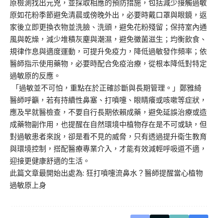
原檢測找出元兇，並採取相應的預防措施，包括減少接觸過敏
原如花粉季節避免清晨或傍晚外出，必要時戴口罩與眼鏡，返
家後立即更換衣物並洗臉、洗頭，避免花粉殘留；保持室內通
風與乾燥，減少堆積灰塵與潮濕，避免黴菌滋生；均衡飲食、
規律作息與適度運動，可提升免疫力，降低過敏發作頻率；依
醫師指示使用藥物，必要時配合免疫治療，從根本降低對特定
過敏原的反應。
「過敏並不可怕，重點在於正確診斷與長期管理。」鄭雅綺
醫師呼籲
，若有持續性鼻塞、打噴嚏、眼睛癢或咳嗽等症狀，
應及早就醫檢查，不要自行長期依賴成藥，避免延誤治療或造
成藥物副作用，也提醒在自然環境中植物存在是不可或缺，但
對過敏患者來說，卻是看不見的威脅，只有透過提升衛生教育
與環境控制，搭配醫療專業介入，才能有效減輕呼吸道不適，
迎接更健康舒適的生活。
此篇文章最開始出處為:
狂打噴嚏流鼻水？醫師提醒當心植物
過敏原上身