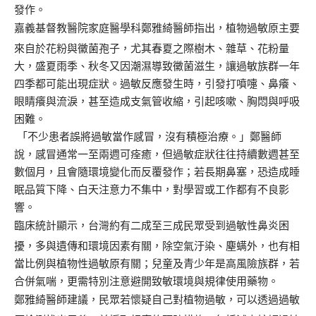
發作。
嘉義基督教醫院家庭醫學科鄭雅綺醫師指出，植物過敏原主要
來自於花粉與黴菌孢子，尤其春夏之際樹木、雜草、花粉量
大，盛夏雨季、秋冬又因潮濕導致黴菌滋生，讓過敏族群一年
四季都可能出現症狀。過敏反應發生時，引發打噴嚏、鼻癢、
眼睛癢與流淚，甚至造成支氣管收縮，引起咳嗽、胸悶與呼吸
困難。
「不少患者誤將過敏當作感冒，沒有積極治療。」鄭醫師
說，感冒通常一至兩週可痊癒，但過敏症狀往往持續數週甚至
數個月，且會隨環境變化而反覆發作；若長期鼻塞，恐造成睡
眠品質下降、白天注意力不集中，對學習或工作都有不良影
響。
臨床統計顯示，台灣約有二成至三成民眾受到過敏性鼻炎困
擾，多與遺傳和環境因素有關，除空氣汙染、塵螨外，也有相
當比例與植物性過敏原有關；兒童及青少年是高風險族群，若
合併氣喘，更需特別注意避開致敏環境與規律使用藥物。
鄭雅綺醫師建議，民眾若懷疑自己對植物過敏，可以透過過敏