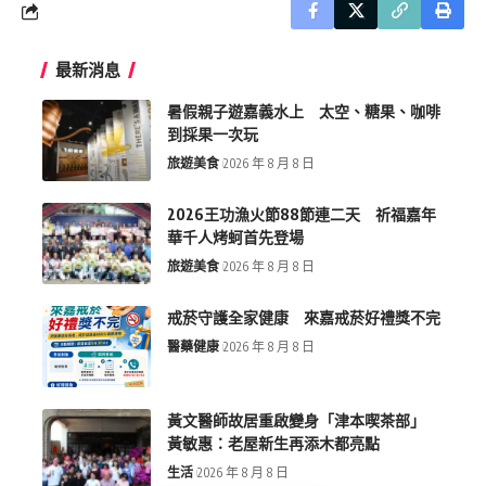
最新消息
暑假親子遊嘉義水上 太空、糖果、咖啡
到採果一次玩
旅遊美食
2026 年 8 月 8 日
2026王功漁火節88節連二天 祈福嘉年
華千人烤蚵首先登場
旅遊美食
2026 年 8 月 8 日
戒菸守護全家健康 來嘉戒菸好禮獎不完
醫藥健康
2026 年 8 月 8 日
黃文醫師故居重啟變身「津本喫茶部」
黃敏惠：老屋新生再添木都亮點
生活
2026 年 8 月 8 日