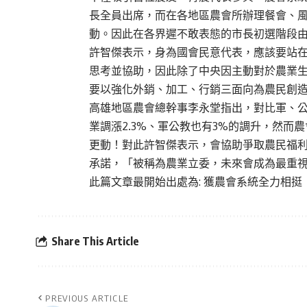
長全員出席，而在各地區農會所辦理餐會、
動。因此在各界遲不敢表態的市長初選階段
許智傑表示，身為國會民意代表，應該要站
思考並協助，因此除了中央因主動對於農業
要以強化外銷、加工、行銷三面向為農民創
高雄地區農會總幹事李永堂指出，對比軍、
業調漲2.3%、軍公教也有3%的調升，然而
更動！對此許智傑表示，會協助爭取農民福
承諾，「被稱為農業立委，未來會成為最重
此篇文章最開始出處為:
獲農會系統全力相挺
Share This Article
PREVIOUS ARTICLE