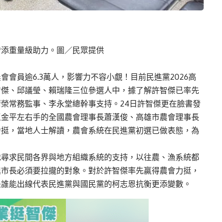
增添重量級助力。圖／民眾提供
會員逾6.3萬人，影響力不容小覷！目前民進黨2026高
智傑、邱議瑩、賴瑞隆三位參選人中，據了解許智傑已率先
清榮常務監事、李永堂總幹事支持。24日許智傑更在臉書發
王金平左右手的全國農會理事長蕭漢俊、高雄市農會理事長
力挺，當地人士解讀，農會系統在民進黨初選已做表態，為
地尋求民間各界與地方組織系統的支持，以往農、漁系統都
鼎市長必須要拉攏的對象。對於許智傑率先贏得農會力挺，
是誰能出線代表民進黨與國民黨的柯志恩抗衡更添變數。