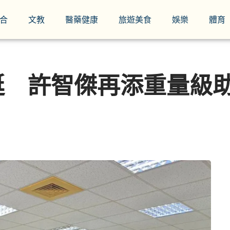
合
文教
醫藥健康
旅遊美食
娛樂
體育
挺 許智傑再添重量級