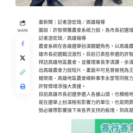
墨新聞
｜記者游宏琦／高雄報導
圖說：許智傑獲農會系統力挺，為市長初選
SHARE
記者游宏琦／高雄報導
農會系統在各級選舉扮演關鍵角色，以高雄農會
雄市長初選戰況激烈，目前已表態參選的許
拜訪高雄地區農會，並獲理事長李清讚
、
余
出高雄農會力挺短片，畫面中可見曾被視為
楊榮南、高雄地區農會總幹事李永堂等同框
許智傑增添強大奧援。
目前高雄市長初選參選人各據山頭，也積極
是在選舉上扮演極有影響力的單位，也是問
勢必連帶影響接下來各界支持的板塊，到底