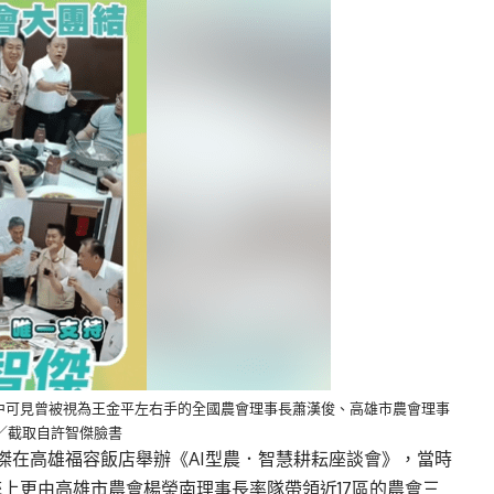
中可見曾被視為王金平左右手的全國農會理事長蕭漢俊、高雄市農會理事
／截取自許智傑臉書
傑在高雄福容飯店舉辦《AI型農．智慧耕耘座談會》，當時
上更由高雄市農會楊榮南理事長率隊帶領近17區的農會三