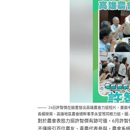
24日許智傑在臉書發出高雄農會力挺短片，畫面
長楊榮南、高雄地區農會總幹事李永堂等同框力挺。圖
對於農會表態力挺許智傑有跡可循，6月許智
不僅吸引百位農友、青農代表參與，農會系統