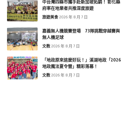
中台灣四縣市攜手赴新加坡拓銷！ 彰化縣
府率在地業者共推深度旅遊
旅遊美食
2026 年 8 月 7 日
嘉義無人機競賽登場 73隊挑戰穿越賽與
無人機足球
文教
2026 年 8 月 7 日
「地政原來這麼好玩！」溪湖地政「2026
地政魔法夏令營」精彩落幕！
文教
2026 年 8 月 7 日