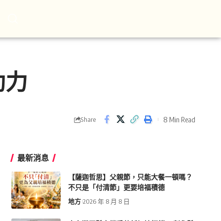
助力
8 Min Read
Share
最新消息
【薩迦哲思】父親節，只能大餐一頓嗎？
不只是「付清節」更要培福積德
地方
2026 年 8 月 8 日