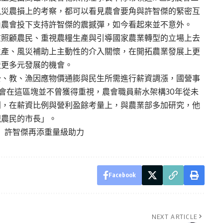
風災農損上的考察，都可以看見農會要角與許智傑的緊密互
由農會投下支持許智傑的震撼彈，如今看起來並不意外。
在照顧農民、重視農糧生產與引導國家農業轉型的立場上去
生產、風災補助上主動性的介入關懷，在開拓農業發展上更
造更多元發展的機會。
公、教、漁因應物價通膨與民生所需進行薪資調漲，國營事
農會在這區塊並不曾獲得重視，農會職員薪水架構30年從未
利，在薪資比例與營利盈餘考量上，與農業部多加研究，他
視農民的市長」。
 許智傑再添重量級助力
Facebook
NEXT ARTICLE