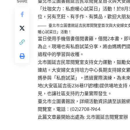
臺北市立圖書館延吉民眾閱覽室首次與大安
SHARE
「灶咖女力：私廚暖心試菜日」活動！於8月
位，另有烹飪、有手作、有獎品，歡迎大朋友
臺北市立圖書館延吉民眾閱覽室首次與大安婦女
暖心試菜日」活動！
當日使用手機借書借閱書籍，借閱2本書，即
為止。現場也有私廚試菜分享，將由媽媽們
過程中的學習與收穫。
北市圖延吉民眾閱覽室支持女力運動，鼓勵
連結。大安婦女支持培力中心長期支持婦女
媽參與「私廚試菜」，透過實際演練，為未
地(大安區延吉街236巷17號1樓)提供場
見，也讓社區支持的力量實際發生。
臺北市立圖書館說，詳細活動資訊請至該館
閱覽室，電話︰(02)2708-1964
此篇文章最開始出處為:
北市圖延吉閱覽室辦