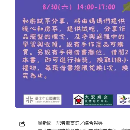
墨新聞
｜記者鄭富鈺／綜合報導