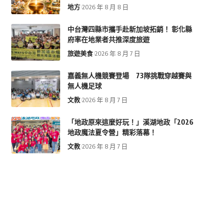
地方
2026 年 8 月 8 日
中台灣四縣市攜手赴新加坡拓銷！ 彰化縣
府率在地業者共推深度旅遊
旅遊美食
2026 年 8 月 7 日
嘉義無人機競賽登場 73隊挑戰穿越賽與
無人機足球
文教
2026 年 8 月 7 日
「地政原來這麼好玩！」溪湖地政「2026
地政魔法夏令營」精彩落幕！
文教
2026 年 8 月 7 日