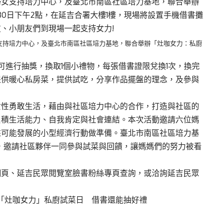
婦女支持培力中心，及臺北市南區社區培力基地，聯合舉辦
30日下午2點，在延吉合署大樓1樓，現場將設置手機借書攤
、小朋友們到現場一起支持女力!
支持培力中心，及臺北市南區社區培力基地，聯合舉辦「灶咖女力：私廚
可進行抽獎，換取1個小禮物，每張借書證限兌換1次，換完
提供暖心私房菜，提供試吃，分享作品擺盤的理念，及參與
女性勇敢生活，藉由與社區培力中心的合作，打造與社區的
累積生活能力、自我肯定與社會連結。本次活動邀請六位媽
來可能發展的小型經濟行動做準備。臺北市南區社區培力基
地支持，邀請社區夥伴一同參與試菜與回饋，讓媽媽們的努力被看
網頁、延吉民眾閱覽室臉書粉絲專頁查詢，或洽詢延吉民眾
「灶咖女力」私廚試菜日 借書還能抽好禮