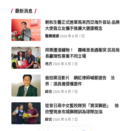
最新消息
朝和生醫正式進軍馬來西亞海外首站 品牌
大使翁立友攜手推廣大健康概念
醫藥健康
2026 年 8 月 7 日
拜票遭潑穢物！ 霧峰里長遇衝突 民政局
長籲理性尊重不同立場
地方
2026 年 8 月 7 日
偷拍案沒影片 網紅律師喊都提告 法
界：須具備侵權要件
綜合
2026 年 8 月 7 日
從昔日高中女籃校隊到「資深獅迷」 徐
欣瑩現身攻城獅開訓為球隊加油
綜合
2026 年 8 月 7 日