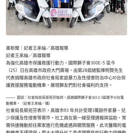
墨新聞
｜記者王承綸／高雄報導
記者王承綸／高雄報導
為強化高雄市保護救援行動力，國際獅子會300E-5 區今
（25）日在高雄市政府大門廣場，由第28屆總監陳明賢先生
代表捐贈高雄市政府社會局家庭暴力及性侵害防治中心10台保
護救援服務電動機車，展現獅友們對社會福利的支持。
圖説：社會局局長菜苑芬致詞，感謝國際獅子會300 E-5區贈予10台電
動機車。（記者王承綸／攝）
社會局長蔡宛芬表示，高雄市113 年共計受理3萬餘件家暴、兒
少保護及性侵害等案件，社工員在第一線受理通報與協助，常
需快速機動前往案家進行危機處遇與關懷服務，此次獲贈的電
動機車不僅環保，更大大提升社工員處理案件的行動力與機動