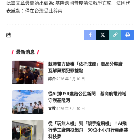
此篇文章最開始出處為:
基隆跨國普度清法戰爭亡魂 法國代
表感動：僅在台灣受此尊崇
最新消息
蘇澳警方破獲「依托咪酯」毒品分裝廠
瓦解藥頭犯罪據點
綜合
2026 年 8 月 10 日
從AI到USR進階公民新聞 基商航電跨域
守護基隆河
文教
2026 年 8 月 10 日
從「玩無人機」到「親手造飛機」！AI飛
行夢工廠南投起飛 30位小小飛行員組裝
科技夢