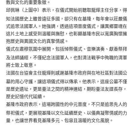
教與文化的重要象徵。
邱佩琳（上圖中）表示，在儀式開始前聽取龍燁主任分享，得
知法國歷史上雖曾遠征多國，卻只有在基隆，每年會以莊嚴儀
式追思法國軍人。她強調，透過這項普度儀式，讓異鄉靈魂在
這片土地上感受到溫暖與撫慰，也彰顯基隆市民以寬廣胸懷擁
抱歷史與異國文化的真摯情感。
儀式在肅穆氛圍中展開，包括悼祭儀式、音樂演奏、獻香祭拜
及法師誦經，不僅紀念法國軍人，也對清法戰爭中殉職的清軍
將士致上敬意。
法國在台協會主任龍燁則感謝基隆市政府與在地社區對法國公
墓的用心守護，讓這項儀式得以傳承。他表示，這座公墓不僅
是歷史遺址，更是臺法之間的精神連結，期盼臺法友誼長存，
歷史記憶代代延續。
基隆市政府表示，這場跨國性的中元普度，不只是追思先人的
祭祀儀式，更展現基隆以文化延續歷史、以儀典凝聚情感的力
量，也讓世界看見基隆多元、包容且溫暖的文化風貌。