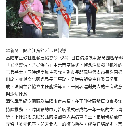
墨新聞
｜記者江育銓／基隆報導
基隆市正砂社區發展協會今（24）日在清法戰爭紀念園區舉辦
「異國靈情．菩提佛心」中元普度儀式，悼念清法戰爭犧牲的
官兵將士，同時超度無主孤魂。副市長邱佩琳代表市長謝國樑
出席，並與文化觀光局長江亭玫、吳姓宗親會主任委員吳春
成、法國在台協會主任龍燁等人，一同表達對先人的崇高敬意
與深切悼念。
清法戰爭紀念園區為基隆市定古蹟，在正砂社區發展協會多年
持續推動下，跨國籍的中元普度儀式已成為一年一度的文化傳
統。不僅追思長眠於此的法國軍人與清軍將士，更展現鷄籠中
元祭「多元包容、悲天憫人」的核心精神，成為連結歷史、宗