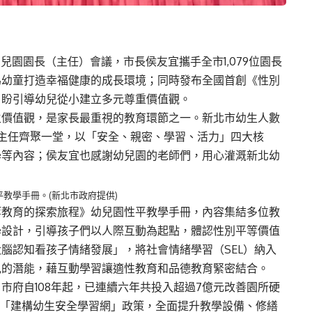
幼兒園園長（主任）會議，市長侯友宜攜手全市1,079位園長
為幼童打造幸福健康的成長環境；同時發布全國首創《性別
，盼引導幼兒從小建立多元尊重價值觀。
生價值觀，是家長最重視的教育環節之一。新北市幼生人數
主任齊聚一堂，以「安全、親密、學習、活力」四大核
學等內容；侯友宜也感謝幼兒園的老師們，用心灌溉新北幼
教學手冊。(新北市政府提供)
等教育的探索旅程》幼兒園性平教學手冊，內容集結多位教
學設計，引導孩子們以人際互動為起點，體認性別平等價值
腦認知看孩子情緒發展」，將社會情緒學習（SEL）納入
兒的潛能，藉互動學習讓適性教育和品德教育緊密結合。
市府自108年起，已連續六年共投入超過7億元改善園所硬
的「建構幼生安全學習網」政策，全面提升教學設備、修繕