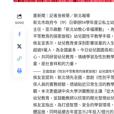
墨新聞
｜記者孫筱華／新北報導
新北市政府今（19）日舉辦114學年度公私立
SHARE
主任，宣示啟動「新北幼教心幸福運動」，
平等教育的探索旅程》幼兒園性平教學手冊
侯友宜表示，幼兒教育會深刻影響孩童的人
超過9萬人，為全國最多，今日幼兒園園長和
心，共同研習幼兒教育、情緒學習及性別教
童，是社會祥和的力量。
全國首創《性別平等教育的探索旅程》幼兒園性平
侯友宜提到，新北領先全國，首創《性別平
保人員的實務經驗，透過貼近日常生活的教
觀。本次更邀請中央大學洪蘭教授主講「從大
幼兒教育，並鼓勵教師以欣賞的眼光發現幼
侯友宜指出，為打造智慧、安全的學習環境，
體設施，同時延續去年度宣示2年投入1億元