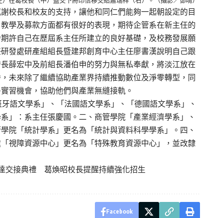
感謝校長和校友的支持，讓他和同仁們能夠一起朝設定的目
、教學及募款方面都有很好的表現，期待企管系在新主任的
鈴期許自己在歷屆系主任所建立的良好基礎，及校務發展願
任研發處研產組組長暨建邦創育中心主任廖書漢說明自己跟
發長薛宏中及前組長潘伯申的努力與無私奉獻，將淡江放在
拚，未來除了繼續協助產業界持續推動數位及淨零轉型，同
多實習機會，協助他們與產業無縫接軌。
西班牙語文學系」、「法國語文學系」、「德國語文學系」、
學系」：系主任張慶國。二、商管學院「產業經濟學系」、
管學院「統計學系」更名為「統計與資料科學學系」。四、
處「視障資源中心」更名為「特殊教育資源中心」，並改隸
布達交接典禮 葛煥昭校長提醒持續強化招生
Facebook