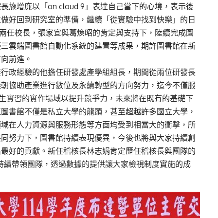
增廉以「on cloud 9」表達自己當下的心境，表示後
並做好回到研究室的準備，繼續「從實驗中找到快樂」的日
在兩任校長，張家宜與葛煥昭的肯定與支持下，陸續完成圖
優三雲端圖書館自動化系統的建置等成果，期許圖書館在新
方向前進。
無行政經驗的他擔任研發處產學組組長，期間從兩位研發長
極朝協助產業進行數位及永續轉型的方向努力，迄今不僅服
供學生實習的實作場域以提升競爭力，未來將在既有的基礎下
江圖書館不僅是私立大學的龍頭，甚至超越許多國立大學，
領域在人力資源與服務形態等方面均受到相當大的衝擊，所
共同努力下，圖書館持續表現優異，今後也將與大家持續創
出最好的貢獻。新任稽核長林志娟肯定歷任稽核長與團隊的
會持續帶領團隊，透過數據的提供讓大家檢視制度實施的成