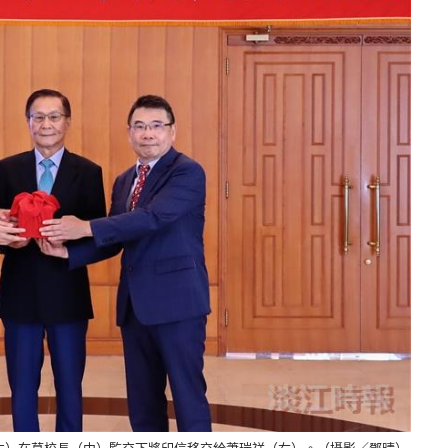
左）在葛校長（中）監交下將印信移交給蕭瑞祥（右）。（攝影／鄧晴）