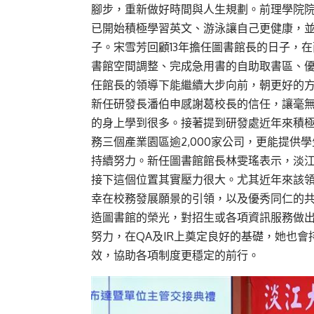
腳步，重新做好時間與人生規劃。前理學院院長施
已開始積極學習英文、游泳讓自己更健康，
子。宋雪芳回顧13年擔任圖書館長的日子，
書館空間調整、完成急用書的自助取書區、
任館長的領導下能繼續大步向前，朝更好的
新任研發長潘伯申感謝葛校長的信任，讓毫
的身上學到很多。接著提到研發處近年來積
務三個產業園區逾2,000家公司，更能提
持續努力。新任圖書館館長林雯瑤表示，淡
接下這個位置其實壓力很大。尤其近年來該
幸在校務發展願景的引領，以及優秀同仁的
造圖書館的榮光，對招生或各項資訊服務做
努力，在QA及IR上奠定良好的基礎，她也
效，協助各項制度更穩定的前行。