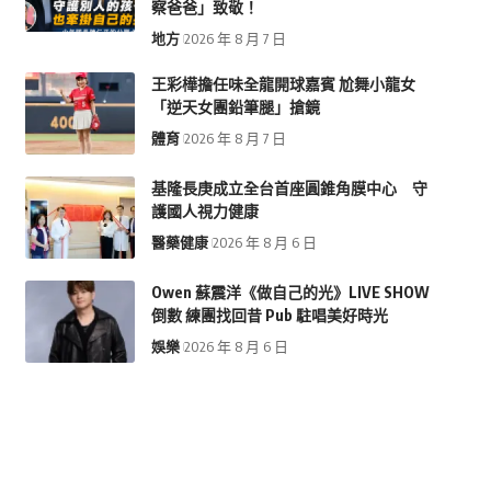
察爸爸」致敬！
地方
2026 年 8 月 7 日
王彩樺擔任味全龍開球嘉賓 尬舞小龍女
「逆天女團鉛筆腿」搶鏡
體育
2026 年 8 月 7 日
基隆長庚成立全台首座圓錐角膜中心 守
護國人視力健康
醫藥健康
2026 年 8 月 6 日
Owen 蘇震洋《做自己的光》LIVE SHOW
倒數 練團找回昔 Pub 駐唱美好時光
娛樂
2026 年 8 月 6 日