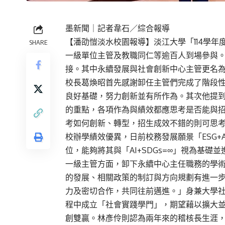
墨新聞
｜記者韋石／綜合報導
【潘劭愷淡水校園報導】淡江大學「114學年
SHARE
一級單位主管及教職同仁等逾百人到場參與。
接。其中永續發展與社會創新中心主管更名
校長葛煥昭首先感謝卸任主管們完成了階段
良好基礎，努力創新並有所作為。其次他提
的重點，各項作為與績效都應思考是否能與
考如何創新、轉型，招生成效不錯的則可思
校辦學績效優異，日前校務發展願景「ESG+
位，能夠將其與「AI+SDGs=∞」視為基礎
一級主管方面，卸下永續中心主任職務的學術
的發展、相關政策的制訂與方向規劃有進一
力及密切合作，共同往前邁進。」身兼大學
程中成立「社會實踐學門」，期望藉以擴大並
創雙贏。林彥伶則認為兩年來的稽核長生涯