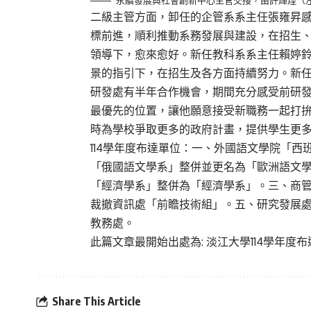
二級主管方面，卸任的企管系系主任張雍昇
標前進，順利推動系務發展與建設，在招生
領導下，愈來愈好。新任教科系系主任賴婷
景的指引下，在招生及各方面持續努力。新
研發處有半年合作機會，期間充分感受前研
最優先的位置，讓他願意接受新職務一起打
時為學校爭取更多的政府計畫，提供學生更
114學年度布達單位：一、外國語文學院「
「俄國語文學系」整併並更名為「歐洲語文
「經濟學系」整併為「經濟學系」。三、商
裁撤資訊處「前瞻技術組」。五、研究發展
教務處。
此篇文章最開始出處為:
淡江大學114學年度
Share This Article