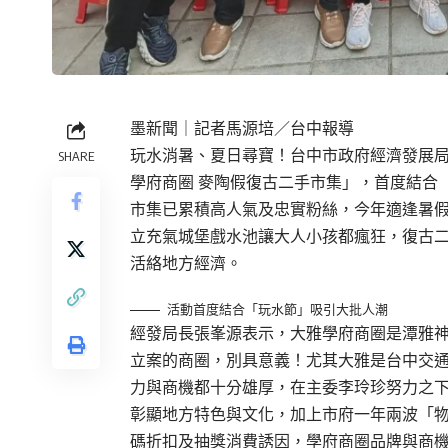
墨新聞
｜記者馬源培／台中報導
玩水消暑、夏日尋寶！台中市政府經濟發展局輔
SHARE
學府商圈 麥陶假復古二手市集」，首度結合
市集已累積高人氣及忠實粉絲，今年適逢暑
立充氣城堡戲水池讓大人小孩都瘋狂，復古
活絡地方經濟。
活動首度結合「玩水節」吸引大批人潮
經發局長張峯源表示，大雅學府商圈是潭雅
立案的商圈，別具意義！尤其大雅是台中交
力與商機都十分雄厚，在主委李玲珍努力之
彰顯地方特色與文化，加上市府一年兩波「
碼折扣及抽獎消費誘因，學府商圈品牌與商