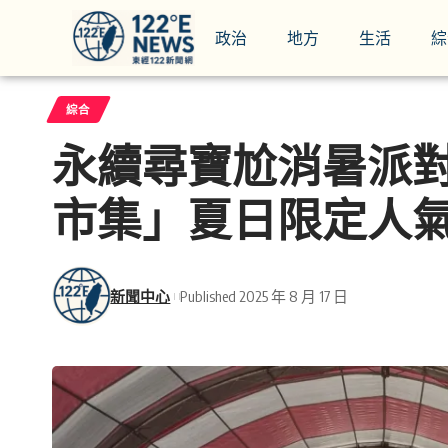
政治
地方
生活
綜
綜合
永續尋寶尬消暑派
市集」夏日限定人
新聞中心
Published 2025 年 8 月 17 日