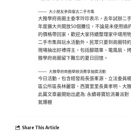
大小朋友參與復古二手市集
大雅學府商圈主委李玲珍表示，去年試辦二
年度擴大共開放50個攤位，不論是未使用過
的價格帶回家，歡迎大家持續整理家中堪用
二手市集與玩水活動外，民眾只要到商圈特約
現場抽出好禮得主，包括腳踏車、電風扇、
雅學府商圈留下難忘的夏日回憶。
大雅學府商圈舉辦消費享抽獎活動
今日活動，包含經發局長張峯源、立法委員
區公所區長林麗蓉、西寶里里長黃孝明、大
此篇文章最開始出處為:
永續尋寶尬消暑派對
氣爆棚
Share This Article