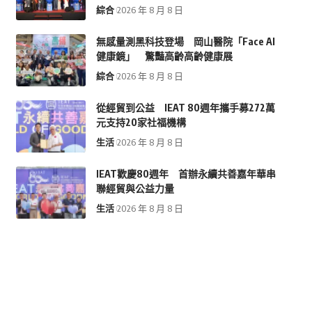
綜合
2026 年 8 月 8 日
無感量測黑科技登場 岡山醫院「Face AI
健康鏡」 驚豔高齡高齡健康展
綜合
2026 年 8 月 8 日
從經貿到公益 IEAT 80週年攜手募272萬
元支持20家社福機構
生活
2026 年 8 月 8 日
IEAT歡慶80週年 首辦永續共善嘉年華串
聯經貿與公益力量
生活
2026 年 8 月 8 日