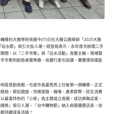
導的大雅學府商圈今(17)日在大雅公園舉辦「2025大雅
「玩水節」吸引大批人潮。經發局表示，去年首次辦理二手
假期間，以「二手市集」與「玩水活動」為雙主軸，現場豎
二手市集則創造尋寶樂趣、收藏行家也說讚，響應環保還能
神地區首創商圈，也是市長盧秀燕上任後第一個輔導、正式
通樞紐，鄰近國道、快速道路、機場，產業群聚、民生消費
下以最富特色的「小麥」為主題成立商圈，成功串聯店家、
物調券」吸引人潮、「台中購物節」納入商圈優惠店家，加
機都持續成長活絡！