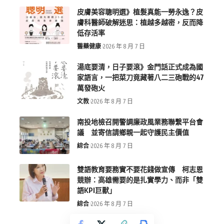
皮膚美容聰明選》植髮真能一勞永逸？皮
膚科醫師破解迷思：植越多越密，反而降
低存活率
醫藥健康
2026 年 8 月 7 日
湯底要清，日子要滾》金門話正式成為國
家語言，一把菜刀竟藏著八二三砲戰的47
萬發砲火
文教
2026 年 8 月 7 日
南投地檢召開警調廉政風業務聯繫平台會
議 並寄信請鄉親一起守護民主價值
綜合
2026 年 8 月 7 日
雙語教育要務實不要花錢做宣傳 柯志恩
競辦：高雄需要的是扎實學力、而非「雙
語KPI巨獸」
綜合
2026 年 8 月 7 日