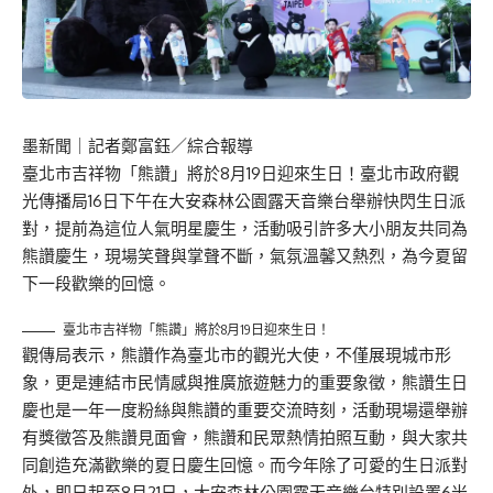
墨新聞
｜記者鄭富鈺／綜合報導
臺北市吉祥物「熊讚」將於8月19日迎來生日！臺北市政府觀
光傳播局16日下午在大安森林公園露天音樂台舉辦快閃生日派
對，提前為這位人氣明星慶生，活動吸引許多大小朋友共同為
熊讚慶生，現場笑聲與掌聲不斷，氣氛溫馨又熱烈，為今夏留
下一段歡樂的回憶。
臺北市吉祥物「熊讚」將於8月19日迎來生日！
觀傳局表示，熊讚作為臺北市的觀光大使，不僅展現城市形
象，更是連結市民情感與推廣旅遊魅力的重要象徵，熊讚生日
慶也是一年一度粉絲與熊讚的重要交流時刻，活動現場還舉辦
有獎徵答及熊讚見面會，熊讚和民眾熱情拍照互動，與大家共
同創造充滿歡樂的夏日慶生回憶。而今年除了可愛的生日派對
外，即日起至8月21日，大安森林公園露天音樂台特別設置6米