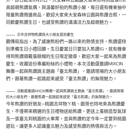
高超萌熊讚氣偶，與溫馨好拍的熊讚小屋，每日還有機會抽中
限量熊讚周邊商品，歡迎大家來大安森林公園與熊讚合照，一
同歡慶熊讚生日，也感受熊讚的滿滿活力及超萌魅力。
北市吉祥物熊讚與大小朋友提前慶生
觀傳局指出，為了感謝熊粉們一路以來的熱情支持，熊讚還特
別準備生日小禮回饋。生日慶當日只要加入熊讚IG，就有機會
得到熊讚頭戴蛋糕帽的生日限定徽章，歡迎大家一起來為熊讚
慶生，收藏這份專屬粉絲的小禮物。本次活動還邀請MIXCIN
舞團一起與熊讚跳主題曲「臺北熊讚」，邀請現場的大小朋友
們，跟著熊讚一起跳起來感受「臺北熊讚」的無限魅力。
活動還邀請MIXCIN舞團一起與熊讚跳主題曲「臺北熊讚」，邀請現場
的大小朋友們，跟著熊讚一起跳起來感受「臺北熊讚」的無限魅力。
今年熊讚的好朋友─桃園吉祥物ㄚ桃、園哥也特地來為熊讚慶
生，不僅帶來精選的生日禮物送給熊讚，更送上蛋糕造型氣球
及一張臺北到桃園的火車票，並與熊讚約定今年一定要到桃園
遊玩，讓更多人認識臺北魅力及感受熊讚的熱情與活力。