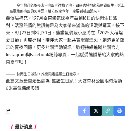
今年熊讚的好朋友─桃園吉祥物ㄚ桃、園哥也特地來為熊讚慶生，送上
一張臺北到桃園的火車票，雙方約定今年一定要到桃園遊玩。
觀傳局補充，從7月臺東熱氣球嘉年華到16日的快閃生日派
對，活潑熱情的熊讚總是為大家帶來滿滿的溫暖與驚喜。接下
來，8月23日到8月30日，熊讚氣偶及小屋將在「2025大稻埕
夏日節」再度亮相，陪伴大家一起共賞燦爛煙火，創造更多難
忘的夏夜回憶。更多熊讚活動資訊，歡迎持續追蹤熊讚官方
Instagram與Facebook粉絲專頁，一起感受熊讚帶給大家的熱
鬧夏季吧！
快閃生日派對，推出限定熊讚生日徽章。
此篇文章最開始出處為:
熊讚生日趴！大安森林公園限時活動
6米高氣偶超吸睛
最新消息