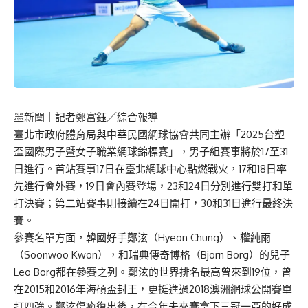
墨新聞
｜記者鄭富鈺／綜合報導
臺北市政府體育局與中華民國網球協會共同主辦「2025台塑
盃國際男子暨女子職業網球錦標賽」，男子組賽事將於17至31
日進行。首站賽事17日在臺北網球中心點燃戰火，17和18日率
先進行會外賽，19日會內賽登場，23和24日分別進行雙打和單
打決賽；第二站賽事則接續在24日開打，30和31日進行最終決
賽。
參賽名單方面，韓國好手鄭泫（Hyeon Chung）、權純雨
（Soonwoo Kwon），和瑞典傳奇博格（Bjorn Borg）的兒子
Leo Borg都在參賽之列。鄭泫的世界排名最高曾來到19位，曾
在2015和2016年海碩盃封王，更挺進過2018澳洲網球公開賽單
打四強。鄭泫傷癒復出後，在今年未來賽拿下三冠一亞的好成