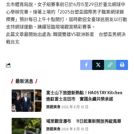
北市體育局說，女子組賽事前已於6月15至29日於臺北網球中
心舉辦完畢。接著上場的「2025台塑盃國際男子職業網球錦
標賽」預計每日上午十點開打，屆時歡迎全臺球迷朋友以行動
支持網球運動，踴躍蒞臨現場觀賞精彩賽事。
此篇文章最開始出處為:
韓國雙雄VS歐洲新星 台塑盃男網決
戰台北
最新消息
富士山下旅遊新熱點！HAOSTAY Kitchen
進駐富士吉田市 實踐永續共榮承諾
旅遊美食
2026 年 8 月 10 日
埔里觀音瀑布 11日起重新開放再綻風華
旅遊美食
2026 年 8 月 10 日