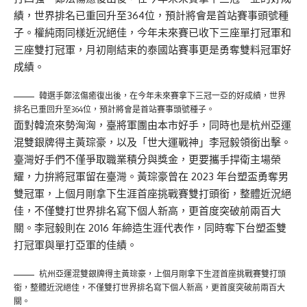
績，世界排名已重回升至364位，預計將會是首站賽事頭號種
子。權純雨同樣近況絕佳，今年未來賽已收下三座單打冠軍和
三座雙打冠軍，月初剛結束的泰國站賽事更是勇奪雙料冠軍好
成績。
韓選手鄭泫傷癒復出後，在今年未來賽拿下三冠一亞的好成績，世界
排名已重回升至364位，預計將會是首站賽事頭號種子。
面對韓流來勢洶洶，臺將軍團由本市好手，同時也是杭州亞運
混雙銀牌得主黃琮豪，以及「世大運戰神」李冠毅領銜出擊。
臺灣好手們不僅爭取職業積分與獎金，更要攜手捍衛主場榮
耀，力拚將冠軍留在臺灣。黃琮豪曾在 2023 年台塑盃勇奪男
雙冠軍，上個月剛拿下生涯首座挑戰賽雙打頭銜，整體近況絕
佳，不僅雙打世界排名寫下個人新高，更首度突破前兩百大
關。李冠毅則在 2016 年締造生涯代表作，同時奪下台塑盃雙
打冠軍與單打亞軍的佳績。
杭州亞運混雙銀牌得主黃琮豪，上個月剛拿下生涯首座挑戰賽雙打頭
銜，整體近況絕佳，不僅雙打世界排名寫下個人新高，更首度突破前兩百大
關。