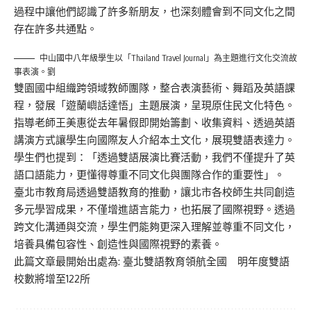
過程中讓他們認識了許多新朋友，也深刻體會到不同文化之間
存在許多共通點。
中山國中八年級學生以「Thailand Travel Journal」為主題進行文化交流故
事表演。劉
雙園國中組織跨領域教師團隊，整合表演藝術、舞蹈及英語課
程，發展「遊蘭嶼話達悟」主題展演，呈現原住民文化特色。
指導老師王美惠從去年暑假即開始籌劃、收集資料、透過英語
講演方式讓學生向國際友人介紹本土文化，展現雙語表達力。
學生們也提到：「透過雙語展演比賽活動，我們不僅提升了英
語口語能力，更懂得尊重不同文化與團隊合作的重要性」。
臺北市教育局透過雙語教育的推動，讓北市各校師生共同創造
多元學習成果，不僅增進語言能力，也拓展了國際視野。透過
跨文化溝通與交流，學生們能夠更深入理解並尊重不同文化，
培養具備包容性、創造性與國際視野的素養。
此篇文章最開始出處為:
臺北雙語教育領航全國 明年度雙語
校數將增至122所