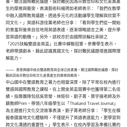
養，關注國際難民議題，探討難民因為宗教信仰和文化差異產
生的摩擦與衝突，表演藝術科楊琇如老師表示：「我們在教學
中融入國際教育議題，透過多元化的活動讓學生理解與欣賞不
同文化。」英語科游佳薰老師也分享：「看到學生們從一開始
的害羞到後來自信地用英語表達，逐漸領略語言之美，提升學
習英語的動機。」另外，該校亦於由國際扶輪社承辦之
「2025扶輪雙語金英盃」比賽中蟬聯冠軍。參賽學生表示，
老師帶讀劇本，藉此認識異國文化，探討難民議題增進國際理
解能力。
景景興國中結合雙語教育與全球公民素養，關注國際難民議題，探討
難民因為宗教信仰和文化差異產生的摩擦與衝突。
中山國中在雙語教育之著力也相當深厚，除了平常在校內進行
雙語與國際教育之課程，在上開金英盃競賽中也獲得第二名佳
績。指導團隊包括吳思瑩、林矩仰、劉子菁、葉宇揚老師及外
籍教師Prim，帶領八年級學生以「Thailand Travel Journal」
為主題進行文化交流故事表演。劉子菁老師分享：「學生在模
擬泰國當地文化體驗時，不僅提升了英語表達能力，更學習到
跨文化溝通的重要性。」學生表示，在校內學習及準備比賽的