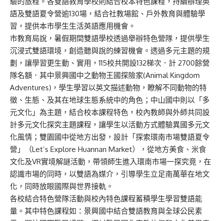
驗的旅程。各雙語教育學校則結合校本特色課程，持續辦理英
語及雙語夏令營逾130場，結合社教場館、戶外教育與體驗學
習，提供本市學生生活英語應用機會。
市教育局說，暑假期間雙語學校透過舉辦特色營隊，提供學生
沉浸式雙語環境，創造聽與說的練習機會。透過多元主題的規
劃，讓學習更生動、實用，115校共開設132梯次．計 2700餘營
隊名額．其中景興國中之動物王國探險家(Animal Kingdom
Adventures)，學生學習以英文描述動物，瞭解不同動物的特
徵、生態、及其在地球生態系統中的角色；中山國中則以「多
元文化」為主題，結合校本課程特色，校內教師與外師共同設
計多元文化探究主題課程，讓學生以活動方式體驗異國多元文
化風情；雙園國中從地方出發，設計「探索環南市場雙語夏令
營」（Let’s Explore Huannan Market），從地方美食、米食
文化及VR實境解謎活動，帶領師生進入環南市場一探究竟，在
認識市場的同時，以雙語為媒介，引導學生立足南萬華在地文
化，同時放眼國際與世界接軌。
各校結合特色營隊活動與校內特色課程蓄積學生學習雙語能
量。其中特色課程如：景興國中結合雙語教育與全球公民素