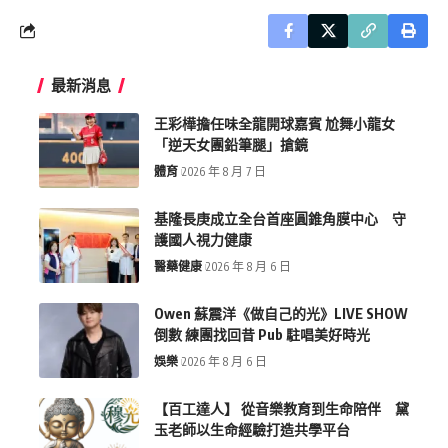
最新消息
王彩樺擔任味全龍開球嘉賓 尬舞小龍女
「逆天女團鉛筆腿」搶鏡
體育
2026 年 8 月 7 日
基隆長庚成立全台首座圓錐角膜中心 守
護國人視力健康
醫藥健康
2026 年 8 月 6 日
Owen 蘇震洋《做自己的光》LIVE SHOW
倒數 練團找回昔 Pub 駐唱美好時光
娛樂
2026 年 8 月 6 日
【百工達人】 從音樂教育到生命陪伴 黛
玉老師以生命經驗打造共學平台