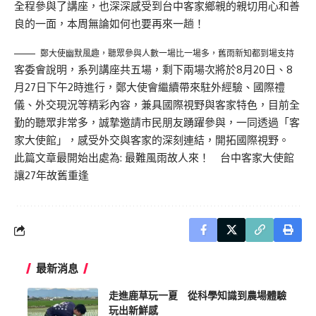
全程參與了講座，也深深感受到台中客家鄉親的親切用心和善
良的一面，本周無論如何也要再來一趟！
鄭大使幽默風趣，聽眾參與人數一場比一場多，舊雨新知都到場支持
客委會說明，系列講座共五場，剩下兩場次將於8月20日、8
月27日下午2時進行，鄭大使會繼續帶來駐外經驗、國際禮
儀、外交現況等精彩內容，兼具國際視野與客家特色，目前全
勤的聽眾非常多，誠摯邀請市民朋友踴躍參與，一同透過「客
家大使館」，感受外交與客家的深刻連結，開拓國際視野。
此篇文章最開始出處為:
最難風雨故人來！ 台中客家大使館
讓27年故舊重逢
最新消息
走進鹿草玩一夏 從科學知識到農場體驗
玩出新鮮感