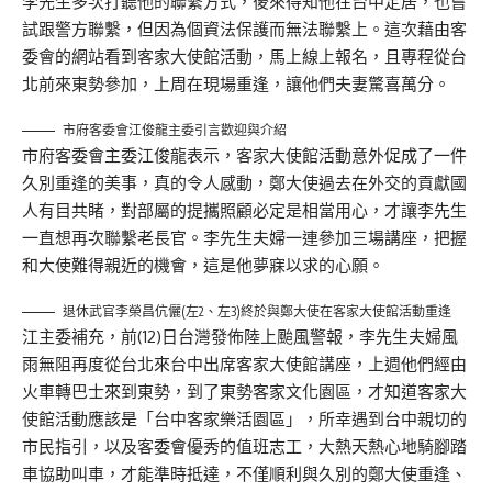
李先生多次打聽他的聯繫方式，後來得知他在台中定居，也嘗
試跟警方聯繫，但因為個資法保護而無法聯繫上。這次藉由客
委會的網站看到客家大使館活動，馬上線上報名，且專程從台
北前來東勢參加，上周在現場重逢，讓他們夫妻驚喜萬分。
市府客委會江俊龍主委引言歡迎與介紹
市府客委會主委江俊龍表示，客家大使館活動意外促成了一件
久別重逢的美事，真的令人感動，鄭大使過去在外交的貢獻國
人有目共睹，對部屬的提攜照顧必定是相當用心，才讓李先生
一直想再次聯繫老長官。李先生夫婦一連參加三場講座，把握
和大使難得親近的機會，這是他夢寐以求的心願。
退休武官李榮昌伉儷(左2、左3)終於與鄭大使在客家大使館活動重逢
江主委補充，前(12)日台灣發佈陸上颱風警報，李先生夫婦風
雨無阻再度從台北來台中出席客家大使館講座，上週他們經由
火車轉巴士來到東勢，到了東勢客家文化園區，才知道客家大
使館活動應該是「台中客家樂活園區」，所幸遇到台中親切的
市民指引，以及客委會優秀的值班志工，大熱天熱心地騎腳踏
車協助叫車，才能準時抵達，不僅順利與久別的鄭大使重逢、