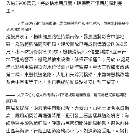
入約3,900萬元，將於枯水期展開，確保明年汛期前順利完
工。
大里區健行路11號前道路已緊急鋪設帆布和沙包導水，並由水利署吊掛
消波塊加強保護
建設局表示，楊柳颱風路徑持續南修，暴風圈將影響中部地
區，為防範強降雨與強風，建設團隊已完成側溝清淤17,062公
尺、樹木防災修剪16,013株，檢視滯洪池水位並測試16座車行
地下道的警示、機電與抽水設備，確保正常運作；另於53處易
淹水點利用監視器與水位偵測器即時監控。重大工程如市政路
第二標、東豐快速道路、大肚和美跨河橋梁、東勢埤豐橋改建
及台中巨蛋等工地，也已完成防颱檢點並安排監工留守。
太平區竹村路大湖橋橋台因下邊坡崩塌而裸露，建設局已完成短期防
護作業
陳局長提醒，兩週前中南部已降下大豪雨，山區土壤含水量偏
高，颱風期間若再遇強降雨，恐引發土石崩落與道路坍方；海
線地區亦須防範強風。呼籲市民密切關注颱風動態，避免前往
山區與海邊，行經山區道路務必小心。如遇道路受阻，可撥打