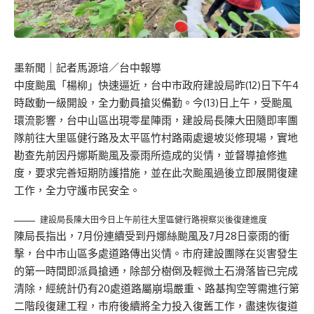
墨新聞
｜記者馬源培／台中報導
中度颱風「楊柳」快速逼近，台中市政府建設局昨(12)日下午4
時啟動一級開設，全力動員搶災備勤。今(13)日上午，受颱風
環流影響，台中山區出現零星陣雨，建設局長陳大田隨即率團
隊前往大里區健行路及太平區竹村路兩處邊坡災修現場，實地
勘查先前因丹娜斯颱風及豪雨所造成的災情，並督導搶修進
度，要求完善短期防護措施，並在此次颱風過後立即展開復建
工作，全力守護市民安全。
建設局長陳大田今日上午前往大里區健行路視察災後復建進度
陳局長指出，7月份連續受到丹娜絲颱風及7月28日豪雨的衝
擊，台中市山區多處道路傳出災情。市府建設團隊在災害發生
的第一時間即派員搶通，除部分樹倒及輕微土石滑落皆已完成
清除，經統計仍有20處道路屬崩塌嚴重、路基掏空等需進行第
二階段復建工程，市府後續將全力投入復舊工作，盡速恢復道