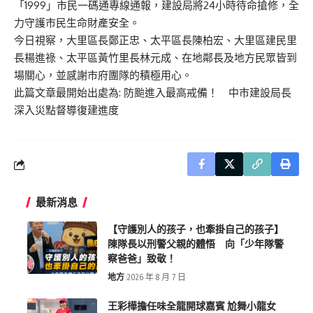
「1999」市民一碼通專線通報，建設局將24小時待命搶修，全
力守護市民生命財產安全。
今日視察，大里區長鄭正忠、太平區長陳柏宏、大里區建民里
長楊進祿、太平區黃竹里長林元成、在地鄰長及地方民眾皆到
場關心，並感謝市府團隊的積極用心。
此篇文章最開始出處為:
防颱進入最高戒備！ 中市建設局長
深入災點督導復建進度
最新消息
【守護別人的孩子，也牽掛自己的孩子】
陳隊長以刑警父親的體悟 向「少年隊警
察爸爸」致敬！
地方
2026 年 8 月 7 日
王彩樺擔任味全龍開球嘉賓 尬舞小龍女