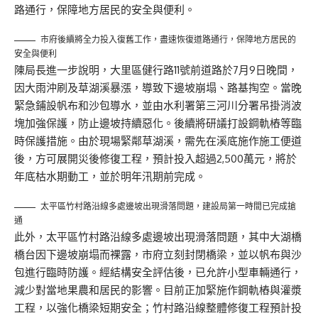
路通行，保障地方居民的安全與便利。
市府後續將全力投入復舊工作，盡速恢復道路通行，保障地方居民的
安全與便利
陳局長進一步說明，大里區健行路11號前道路於7月9日晚間，
因大雨沖刷及草湖溪暴漲，導致下邊坡崩塌、路基掏空。當晚
緊急鋪設帆布和沙包導水，並由水利署第三河川分署吊掛消波
塊加強保護，防止邊坡持續惡化。後續將研議打設鋼軌樁等臨
時保護措施。由於現場緊鄰草湖溪，需先在溪底施作施工便道
後，方可展開災後修復工程，預計投入超過2,500萬元，將於
年底枯水期動工，並於明年汛期前完成。
太平區竹村路沿線多處邊坡出現滑落問題，建設局第一時間已完成搶
通
此外，太平區竹村路沿線多處邊坡出現滑落問題，其中大湖橋
橋台因下邊坡崩塌而裸露，市府立刻封閉橋梁，並以帆布與沙
包進行臨時防護。經結構安全評估後，已允許小型車輛通行，
減少對當地果農和居民的影響。目前正加緊施作鋼軌樁與灌漿
工程，以強化橋梁短期安全；竹村路沿線整體修復工程預計投