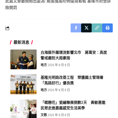
此篇文章最開始出處為:
颱風強風吹倒違規看板 基隆市府急排
險開罰
最新消息
白海豚外圍環流影響北市 蔣萬安：高度
警戒嚴防大雨豪雨
地方
2026 年 8 月 8 日
基隆光明路改善工程 榮獲國土管理署
「馬路好行」優良獎
地方
2026 年 8 月 8 日
「蝶戀花」瓷繪聯展倒數2天 黃敏惠邀
民眾走進嘉義感受生活美學
文教
2026 年 8 月 8 日