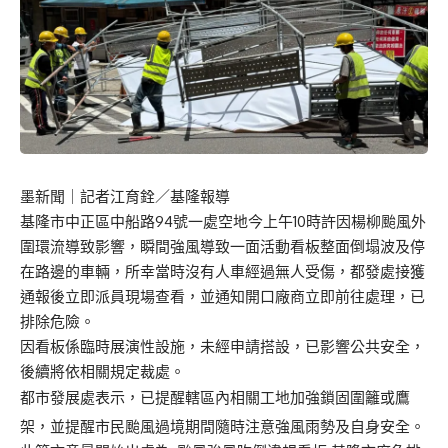
墨新聞
｜記者江育銓／基隆報導
基隆市中正區中船路94號一處空地今上午10時許因楊柳颱風外
圍環流導致影響，瞬間強風導致一面活動看板整面倒塌波及停
在路邊的車輛，所幸當時沒有人車經過無人受傷，都發處接獲
通報後立即派員現場查看，並通知開口廠商立即前往處理，已
排除危險。
因看板係臨時展演性設施，未經申請搭設，已影響公共安全，
後續將依相關規定裁處。
都市發展處表示，已提醒轄區內相關工地加強鎖固圍籬或鷹
架，並提醒市民颱風過境期間隨時注意強風雨勢及自身安全。