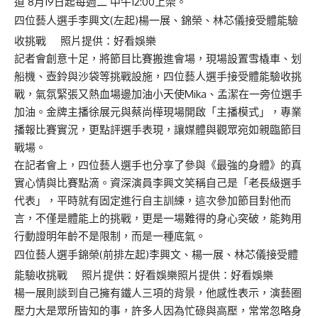
道 8月19日起每週二 中午12:00上架。
四位藝人選手李興文(左起)楊一展、錦榮、林芯儀接受體能驗
收挑戰 照片提供：好看娛樂
記者會創意十足，將節目比賽搬進會場，現場設置雪橇車、划
船機、壺鈴與沙袋等挑戰設施，四位藝人選手接受體能驗收挑
戰，氣氛緊張又熱血場邊加油小天使Mika、孟潔在一旁位選手
加油。金牌主播徐展元與蔡尚樺現場開啟「主播模式」，專業
播報比賽實況，更點評選手表現，讓媒體與觀眾宛如親臨節目
戰場。
在記者會上，四位藝人選手也分享了參與《最強的身體》的真
實心情與比賽點滴。資深演員李興文笑稱自己是「老長級選手
代表」，平時就有固定進行自主訓練，這次參加節目對他而
言，不僅是體能上的挑戰，更是一場難得的身心突破，能夠用
行動證明年齡不是限制，而是一種底氣。
四位藝人選手錦榮(前排左起)李興文、楊一展、林芯儀接受體
能驗收挑戰 照片提供：好看娛樂照片提供：好看娛樂
楊一展則談到自己擁有鐵人三項的背景，他感性表示，演藝圈
壓力大是眾所皆知的事，許多人因為忙碌與高壓，常常忽略身