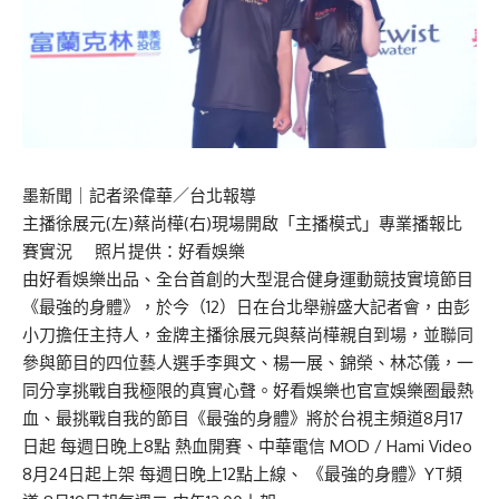
墨新聞
｜記者梁偉華／台北報導
主播徐展元(左)蔡尚樺(右)現場開啟「主播模式」專業播報比
賽實況 照片提供：好看娛樂
由好看娛樂出品、全台首創的大型混合健身運動競技實境節目
《最強的身體》，於今（12）日在台北舉辦盛大記者會，由彭
小刀擔任主持人，金牌主播徐展元與蔡尚樺親自到場，並聯同
參與節目的四位藝人選手李興文、楊一展、錦榮、林芯儀，一
同分享挑戰自我極限的真實心聲。好看娛樂也官宣娛樂圈最熱
血、最挑戰自我的節目《最強的身體》將於台視主頻道8月17
日起 每週日晚上8點 熱血開賽、中華電信 MOD / Hami Video
8月24日起上架 每週日晚上12點上線、 《最強的身體》YT頻