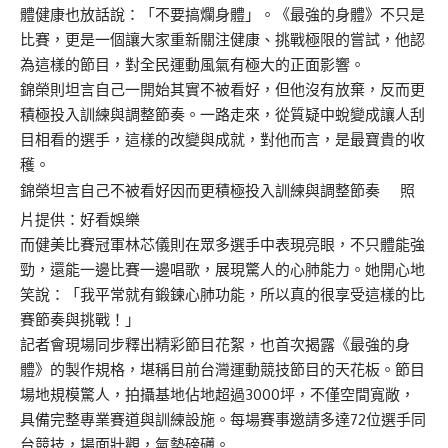
體健康也放話說：「不要搞爛身體」。《最強的身體》不只是
比賽，更是一個讓大家重新關注健康、挑戰極限的嘗試，他認
為這樣的節目，對全民運動風氣有極大的正面影響。
錦榮則坦言自己一開始其實不被看好，但他沒有放棄，反而更
積極投入訓練與調整節奏。一路走來，從質疑中蛻變成讓人刮
目相看的選手，這樣的改變與成就，對他而言，是最寶貴的收
穫。
錦榮坦言自己不被看好因而更積極投入訓練與調整節奏 照
片提供：好看娛樂
而健美比賽冠軍林芯儀則在眾多選手中表現亮眼，不只體能強
勁，還能一邊比賽一邊唱歌，展現驚人的心肺能力。她開心地
笑說：「我平常就有鍛鍊心肺功能，所以真的很享受這樣的比
賽節奏與挑戰！」
記者會現場同步釋出精彩節目花絮，也首次揭露《最強的身
體》的製作規格，堪稱目前台灣運動競技節目的天花板。節目
場地規模驚人，拍攝基地佔地超過3000坪，不僅空間寬敞，
具備完整專業賽道與訓練設施。每場賽事邀請多達72位選手同
台競技，場面壯觀，氣勢磅礡。