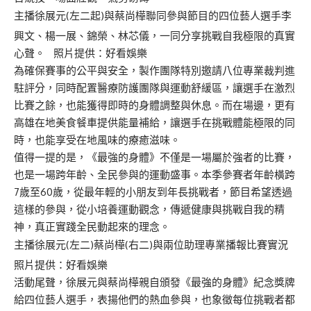
主播徐展元(左二起)與蔡尚樺聯同參與節目的四位藝人選手李
興文、楊一展、錦榮、林芯儀，一同分享挑戰自我極限的真實
心聲。 照片提供：好看娛樂
為確保賽事的公平與安全，製作團隊特別邀請八位專業裁判進
駐評分，同時配置醫療防護團隊與運動舒緩區，讓選手在激烈
比賽之餘，也能獲得即時的身體調整與休息。而在場邊，更有
高雄在地美食餐車提供能量補給，讓選手在挑戰體能極限的同
時，也能享受在地風味的療癒滋味。
值得一提的是，《最強的身體》不僅是一場屬於強者的比賽，
也是一場跨年齡、全民參與的運動盛事。本季參賽者年齡橫跨
7歲至60歲，從最年輕的小朋友到年長挑戰者，節目希望透過
這樣的參與，從小培養運動觀念，傳遞健康與挑戰自我的精
神，真正實踐全民動起來的理念。
主播徐展元(左二)蔡尚樺(右二)與兩位助理專業播報比賽實況
照片提供：好看娛樂
活動尾聲，徐展元與蔡尚樺親自頒發《最強的身體》紀念獎牌
給四位藝人選手，表揚他們的熱血參與，也象徵每位挑戰者都