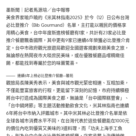
墨新聞
｜記者馬源培／台中報導
美食界家喻戶曉的《米其林指南2025》於今（12）日公布台灣
必比登推介（Bib Gourmand）名單，主打能以親民的價格享
用精心美食，台中年度新進榜餐廳有1家，共計有23家必比登
推介餐廳飄香國際，其中更有9家已連續6年榮獲必比登推介肯
定。台中市政府觀光旅遊局歡迎全國遊客規劃來趟美食之旅，
無論想在熱鬧夜市大啖庶民美味，或在優雅餐廳品嚐精緻佳
餚，都能找到專屬於您的味蕾驚喜。
連續6年上榜必比登推介餐廳—馨苑
觀旅局長陳美秀表示，美食與城市觀光緊密相連、互相加乘，
不僅能豐富旅客的行程，更能留下深刻的記憶，市府持續積極
將台中打造成為國際美食之都，無論是「台中國際糕豐會」、
「台中鍋烤節」等主題活動推動飲食文化，米其林指南也連續
6年將台中市納入評鑑城市。其中米其林必比登推介名單是依
全球各城市消費水平不同，在台灣代表於這些餐廳能在1000元
的價位內吃到優質又美味的3道料理，而「功夫上海手工魚
丸」則為台中今年必比登新進榜餐廳，店家承襲上海傳統做