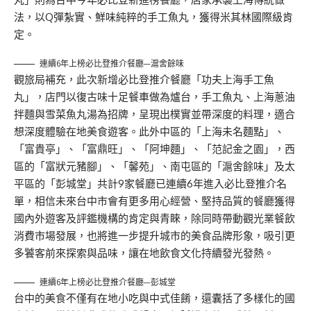
法，以Q彈紮實、鮮味純粹的手工魚丸，獲得米其林國際級肯
定。
連續6年上榜必比登推介餐廳—滬舍餘味
觀旅局補充，此次新增必比登推介餐廳「功夫上海手工魚
丸」，店門以復古味十足餐車做為爐台，手工魚丸、上海蔥油
拌麵與雪菜魚丸湯為招牌，呈現出樸實並帶深度的料理，適合
想深度體驗在地美食遊客。此外中區的「上海未名麵點」、
「富貴亭」、「富鼎旺」、「阿坤麵」、「范記金之園」，西
區的「富狀元豬腳」、「馨苑」、南屯區的「滬舍餘味」及太
平區的「彭城堂」共計9家餐廳已連續6年進入必比登推介名
單，相信未來台中市會有更多用心經營、堅持品質的餐廳獲得
國內外遊客及評鑑機構的肯定與青睞，除同時帶動觀光業餐飲
消費市場發展，也將進一步提升城市的美食品牌形象，吸引更
多饕客前來探索與品味，讓在地飲食文化持續發光發熱。
連續6年上榜必比登推介餐廳—彭城堂
台中的美食不僅有在地小吃與中式佳餚，還囊括了多樣化的國