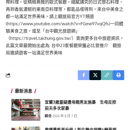
際料理，從精緻典雅的歐式餐廳，細膩講究的日式懷石料理，
再到香氣濃郁的東南亞料理等，都能品嚐得到，來台中美食之
都一站滿足世界美味，請上觀旅局官方YT頻道
(
https://www.youtube.com/watch?v=FGew97vqQfs
)一同體
驗美食之旅，或至「台中觀光旅遊網」
（
https://travel.taichung.gov.tw/
）查詢更多台中旅遊資訊。
此篇文章最開始出處為:
台中23家餐廳榮獲必比登推介 觀旅
局邀請遊客一站滿足世界美味
最新消息
宜蘭3歲童疑遭母親男友施暴 生母反控
前夫多次家暴
綜合
2026 年 8 月 7 日
救護量能再升級！彰化聯合捐贈4輛高規