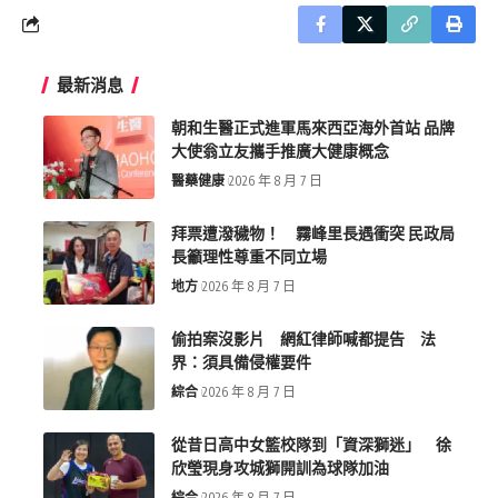
最新消息
朝和生醫正式進軍馬來西亞海外首站 品牌
大使翁立友攜手推廣大健康概念
醫藥健康
2026 年 8 月 7 日
拜票遭潑穢物！ 霧峰里長遇衝突 民政局
長籲理性尊重不同立場
地方
2026 年 8 月 7 日
偷拍案沒影片 網紅律師喊都提告 法
界：須具備侵權要件
綜合
2026 年 8 月 7 日
從昔日高中女籃校隊到「資深獅迷」 徐
欣瑩現身攻城獅開訓為球隊加油
綜合
2026 年 8 月 7 日