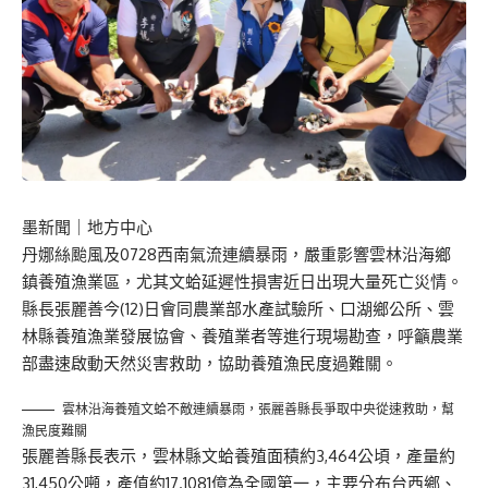
墨新聞
｜地方中心
丹娜絲颱風及0728西南氣流連續暴雨，嚴重影響雲林沿海鄉
鎮養殖漁業區，尤其文蛤延遲性損害近日出現大量死亡災情。
縣長張麗善今(12)日會同農業部水產試驗所、口湖鄉公所、雲
林縣養殖漁業發展協會、養殖業者等進行現場勘查，呼籲農業
部盡速啟動天然災害救助，協助養殖漁民度過難關。
雲林沿海養殖文蛤不敵連續暴雨，張麗善縣長爭取中央從速救助，幫
漁民度難關
張麗善縣長表示，雲林縣文蛤養殖面積約3,464公頃，產量約
31,450公噸，產值約17.1081億為全國第一，主要分布台西鄉、