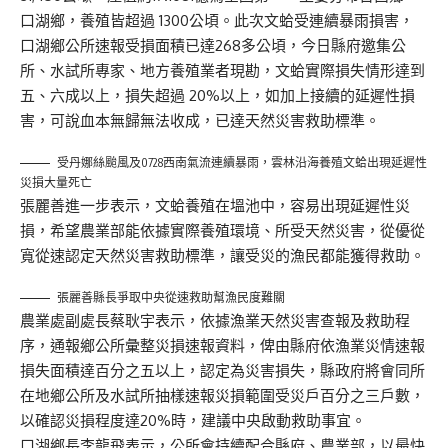
口湖鄉，養殖皆超過 1300公頃。此次文蛤受連續暴雨損害，
口湖鄉公所速報受損面積已達268多公頃，今日縣府邀集公
所、水試所專家、地方養殖業者現勘，文蛤實際損失情形達到
五、六成以上，損失超過 20%以上，如加上接續的延遲性損
害，可說血本無歸無法收成，已達天然災害救助標準。
受丹娜絲颱風及0728西南氣流連續暴雨，雲林沿海養殖文蛤出現延遲性
災損大量死亡
張麗善進一步表示，文蛤養殖在塭池中，容易出現延遲性災
損，希望農業部能依據實際養殖環境、所受天然災害，從優從
寬從速認定天然災害救助標準，讓受災的漁民都能獲得救助。
張麗善縣長爭取中央從速救助幫漁民度難關
農業處副處長蔡耿宇表示，依據漁業天然災害查報及救助程
序，通報鄉公所彙整災損速報資料，俾由縣府依漁業災情速報
損失面積達百分之五以上，認定為災害損失，縣政府將會同所
在地鄉公所及水試所抽樣速報災損範圍受災戶百分之三戶數，
以確認災損程度達20%時，建議中央啟動救助事宜。
口湖鄉長李龍飛表示，公所會持續配合縣府、農業部，以最快