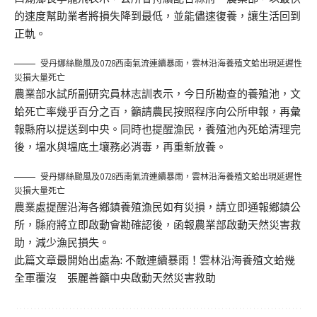
的速度幫助業者將損失降到最低，並能儘速復養，讓生活回到
正軌。
受丹娜絲颱風及0728西南氣流連續暴雨，雲林沿海養殖文蛤出現延遲性
災損大量死亡
農業部水試所副研究員林志訓表示，今日所勘查的養殖池，文
蛤死亡率幾乎百分之百，籲請農民按照程序向公所申報，再彙
報縣府以提送到中央。同時也提醒漁民，養殖池內死蛤清理完
後，塭水與塭底土壤務必消毒，再重新放養。
受丹娜絲颱風及0728西南氣流連續暴雨，雲林沿海養殖文蛤出現延遲性
災損大量死亡
農業處提醒沿海各鄉鎮養殖漁民如有災損，請立即通報鄉鎮公
所，縣府將立即啟動會勘確認後，函報農業部啟動天然災害救
助，減少漁民損失。
此篇文章最開始出處為:
不敵連續暴雨！雲林沿海養殖文蛤幾
全軍覆沒 張麗善籲中央啟動天然災害救助