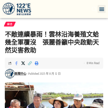
綜合
不敵連續暴雨！雲林沿海養殖文蛤
幾全軍覆沒 張麗善籲中央啟動天
然災害救助
8 Min Read
新聞中心
Published 2025 年 8 月 12 日