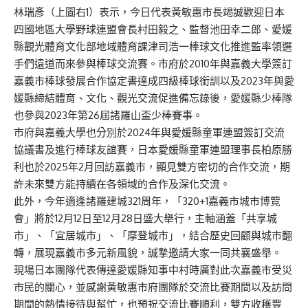
林瑞彥（上圖右1）表示，今日代表黃敏惠市長
竭誠歡迎日本
四國地區大學野球連盟會長村田毅之、監督池田幸二郎、愛媛
縣觀光體育文化部地域體育課津司浩一棒球文化推進監率領
選
手們
遠道而來參與棒球交流賽
。市
府於2010年與嘉義大學
簽訂
嘉義市棒球發展合作協定書達成四級棒球銜訓以及
2023年與愛
媛縣締結體育、文化、觀光交流促進備忘錄後，愛媛縣少棒隊
也參與2
023
年第26屆諸羅山盃少棒賽事。
市府與嘉義大學也分別於2024年與愛媛縣童軍連盟簽訂交流
協議書及進行棒球友誼賽，日本愛媛縣童軍連盟理事長柏原勝
利也於2025年2月回訪嘉義市，顯見雙方密切的合作交流，期
許未來雙方能持續在各領域的合作及深化交流。
此外，今年適逢諸羅建城321周年，「320+1嘉義市城市博覽
會」將於12月12日至12月28日盛大舉行，主軸涵蓋「共享城
市」、「宜居城市」、「摩登城市」，結合歷史回顧與城市翻
轉，展現嘉義市多元新風貌，誠摯邀請大家一同共襄盛舉。
現場日本團隊代表傳達愛媛縣知事中村時廣對此次嘉義市受災
市民的關心，並感謝黃敏惠市府團隊於交流
比賽期間以及訪問
期間的熱情接待與幫忙，也預祝交流比賽順利，雙方收穫豐