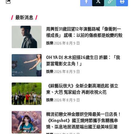
最新消息
周興哲31歲回望12年演藝路喊「像衝刺一
樣成長」 感嘆：以前的傷痕都是蛻變的殼
娛樂
2026 年 8 月 9 日
OH YA DJ 木木迎接26歲生日 許願：「我
要當電影女主角！」
娛樂
2026 年 8 月 9 日
《綜藝玩很大》全新企劃高潮迭起 張立
東、大芭 冤家組合 再創收視火花
娛樂
2026 年 8 月 9 日
韓流初戀女神金娜妍空降最美一日店長！
《Kingshot》國王燒烤節攜手焦糖楓串
燒、柒息地居酒屋端出國王級美味狂潮