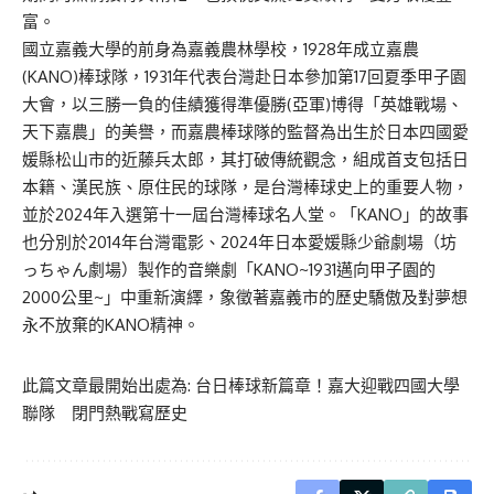
富。
國立
嘉義大學的前身為嘉義農林學校，1928年成立嘉農
(KANO)棒球隊，1931年代表台灣赴日本參加第17回夏季甲子園
大會，以三勝一負的佳績獲得準優勝(亞軍)博得「英雄戰場、
天下嘉農」的美譽，而嘉農棒球隊的監督為出生於日本四國愛
媛縣松山市的近藤兵太郎，其打破傳統觀念，組成首支包括日
本籍、漢民族、原住民的球隊，是台灣棒球史上的重要人物，
並於2024年入選第十一屆台灣棒球名人堂。「
KANO
」的故事
也
分別
於
2014
年台灣電影、
2024
年日本愛媛縣少爺劇場（坊
っちゃん劇場）製作的音樂劇「
KANO~1931
邁向甲子園的
2000
公里
~
」
中
重新演繹，象徵著嘉義
市
的歷史驕傲及對夢想
永不放棄的
KANO
精神。
此篇文章最開始出處為:
台日棒球新篇章！嘉大迎戰四國大學
聯隊 閉門熱戰寫歷史