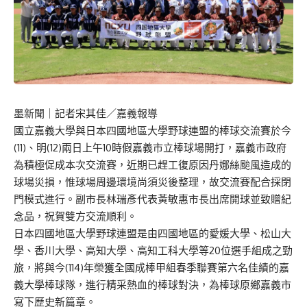
墨新聞
｜記者宋其佳／嘉義報導
國立嘉義大學與
日本四國地區大學野球連盟
的棒球交流賽
於今
(
11
)、明
(
1
2
)
兩
日
上
午1
0
時
假嘉義市立棒球場開打
，
嘉義市政府
為積極促成本次交流賽，近期
已
趕工復原因丹娜絲颱風造成的
球場災損，惟球場周邊環境尚須災後整理，
故
交流賽
配合
採閉
門模式進行
。副市長
林瑞彥代表黃敏惠市長出席開球並致贈紀
念品
，
祝賀雙方交流順利
。
日本四國地區大學野球連盟是
由
四國地區的愛媛大學、松山大
學、香川大學
、高知大學
、高知工科大學等
20
位
選手組成
之勁
旅，將與
今(114)年
榮獲全國成棒甲組春季聯賽第六名佳績的嘉
義大學棒球隊，
進行精采熱血的棒球
對決
，為棒球原鄉嘉義市
寫下歷史新篇章。