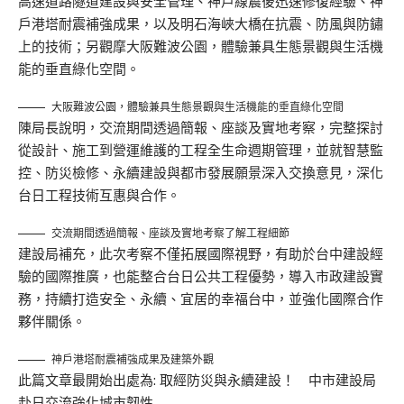
高速道路隧道建設與安全管理、神戶線震後迅速修復經驗、神
戶港塔耐震補強成果，以及明石海峽大橋在抗震、防風與防鏽
上的技術；另觀摩大阪難波公園，體驗兼具生態景觀與生活機
能的垂直綠化空間。
大阪難波公園，體驗兼具生態景觀與生活機能的垂直綠化空間
陳局長說明，交流期間透過簡報、座談及實地考察，完整探討
從設計、施工到營運維護的工程全生命週期管理，並就智慧監
控、防災檢修、永續建設與都市發展願景深入交換意見，深化
台日工程技術互惠與合作。
交流期間透過簡報、座談及實地考察了解工程細節
建設局補充，此次考察不僅拓展國際視野，有助於台中建設經
驗的國際推廣，也能整合台日公共工程優勢，導入市政建設實
務，持續打造安全、永續、宜居的幸福台中，並強化國際合作
夥伴關係。
神戶港塔耐震補強成果及建築外觀
此篇文章最開始出處為:
取經防災與永續建設！ 中市建設局
赴日交流強化城市韌性