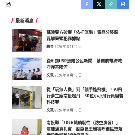
最新消息
蘇澳警方破獲「依托咪酯」毒品分裝廠
瓦解藥頭犯罪據點
綜合
2026 年 8 月 10 日
從AI到USR進階公民新聞 基商航電跨域
守護基隆河
文教
2026 年 8 月 10 日
從「玩無人機」到「親手造飛機」！AI飛
行夢工廠南投起飛 30位小小飛行員組裝
科技夢
文教
2026 年 8 月 10 日
南投縣「2026城鎮韌性（防空演習）」
演練逼真扎實 副縣長王瑞德呼籲民眾落