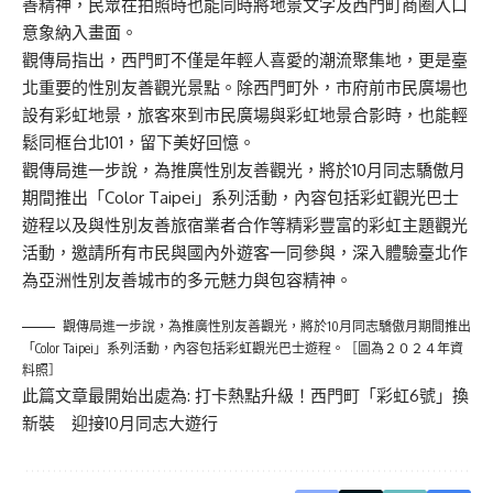
善精神，民眾在拍照時也能同時將地景文字及西門町商圈入口
意象納入畫面。
觀傳局指出，西門町不僅是年輕人喜愛的潮流聚集地，更是臺
北重要的性別友善觀光景點。除西門町外，市府前市民廣場也
設有彩虹地景，旅客來到市民廣場與彩虹地景合影時，也能輕
鬆同框台北101，留下美好回憶。
觀傳局進一步說，為推廣性別友善觀光，將於10月同志驕傲月
期間推出「Color Taipei」系列活動，內容包括彩虹觀光巴士
遊程以及與性別友善旅宿業者合作等精彩豐富的彩虹主題觀光
活動，邀請所有市民與國內外遊客一同參與，深入體驗臺北作
為亞洲性別友善城市的多元魅力與包容精神。
觀傳局進一步說，為推廣性別友善觀光，將於10月同志驕傲月期間推出
「Color Taipei」系列活動，內容包括彩虹觀光巴士遊程。［圖為２０２４年資
料照］
此篇文章最開始出處為:
打卡熱點升級！西門町「彩虹6號」換
新裝 迎接10月同志大遊行