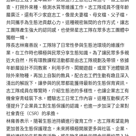
查、打撈外來種、檢測水質等維護工作。志工隊成員不僅年齡
層廣泛，還有不少家庭志工，像是夫妻檔、母女檔、父子檔，
共同攜手為生態池貢獻心力。這種親密無間的合作方式，讓志
工團隊產生強大的認同感，也使榮星志工隊在眾多志工團體中
獨樹一幟。
隊長志林雍善說，工隊除了日常性參與生態池環境的維護作
業，在工作時也積極與民眾分享生態知識。為了讓民眾多多親
近大自然，所有環教課程活動都是由志工隊規劃及帶領，依據
年齡層設計不同教案，利用手作、闖關遊戲，或是下池體驗清
除外來物種，再加上自製的教具，配合志工們生動有趣且深入
淺出的解說下，讓參與的民眾都能獲得最新的生態保育資訊。
志工隊成員在導覽時，介紹生態池的多樣性，也讓企業志工有
機會穿青蛙裝下水，體驗志工日常工作內容。這種互動模式不
僅提升了企業員工對生態保護的認識，也進一步加深了企業對
社會責任（CSR）的承擔。
林雍善表示，隨著生態池持續進行復育工作，志工隊希望能夠
更加普及生態保護理念，未來將積極開展更多與社區、企業、