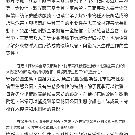
教育導覽。在志工隊林雍善隊長推動下，榮星花園附近企業如
第一金投信、新光慈善基金會、麥當勞、三商美邦人壽等企業
陸續申請環教體驗服務，也讓企業了解外來物種入侵所造成的
環境危害，與復育原生種工作的重要性在志工隊林雍善隊長推
動下，榮星花園附近企業如第一金投信、新光慈善基金會、麥
當勞、三商美邦人壽等企業陸續申請環教體驗服務，也讓企業
了解外來物種入侵所造成的環境危害，與復育原生種工作的重
要性。
在志工隊林雍善隊長推動下，除申請環教體驗服務，也讓企業了解外
來物種入侵所造成的環境危害，與復育原生種工作的重要性。
守護公園生態，團結力量大!榮星花園公園為台北市指標性都
會型生態公園，具有生態多樣性的特點，除了夏季可以賞螢、
每逢冬季還能欣賞到候鳥來訪的蹤跡。在榮星花園公園生態池
附近，常常可以捕捉到榮星花園公園生態守護志工隊成員，穿
梭在木棧道和水田區的身影。
在榮星花園公園生態池附近，常常可以捕捉到榮星花園公園生態守護
志工隊成員，穿梭在木棧道和水田區的身影。
這群志工幾乎全年無休，默默進行生態池日常巡守、做生態調