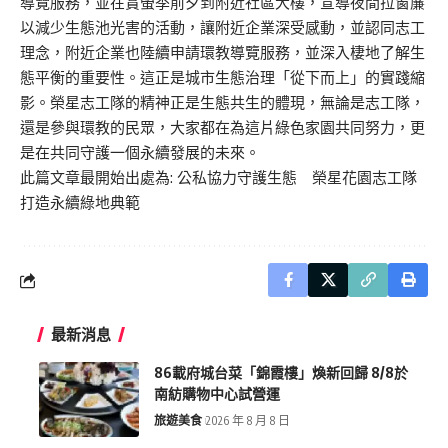
導覽服務，並在賞螢季前夕到附近社區大樓，宣導夜間拉窗簾
以減少生態池光害的活動，讓附近企業深受感動，並認同志工
理念，附近企業也陸續申請環教導覽服務，並深入棲地了解生
態平衡的重要性。這正是城市生態治理「從下而上」的實踐縮
影。榮星志工隊的精神正是生態共生的體現，無論是志工隊，
還是參與環教的民眾，大家都在為這片綠色家園共同努力，更
是在共同守護一個永續發展的未來。
此篇文章最開始出處為:
公私協力守護生態 榮星花園志工隊
打造永續綠地典範
最新消息
86載府城台菜「錦霞樓」煥新回歸 8/8於
南紡購物中心試營運
旅遊美食
2026 年 8 月 8 日