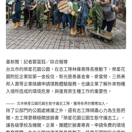
墨新聞
｜記者鄭富鈺／綜合報導
台北市的榮星花園公園，在志工隊林雍善隊長推動下，榮星花
園附近企業如第一金投信、新光慈善基金會、麥當勞、三商美
邦人壽等企業陸續申請環教體驗服務，也讓企業了解外來物種
入侵所造成的環境危害，與復育原生種工作的重要性。
北市榮星公園花園生態守護志工隊，獲得各界的響應加入。
除了公部門的公園處維護之外，還有志工隊傾盡心力為生態把
關。志工隊更積極開放臉書「榮星花園公園生態守護志工」，
讓各級學校及機關、企業、團體於臉書專頁，申請免費的環境