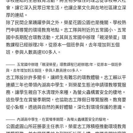
學校連結的生態教育活動，將生物多樣性的理念從學校帶入社
會，讓它深入民眾日常生活，也讓企業文化與在地社區建立深
厚的連結。
除了民間企業踴躍參與之外，榮星花園公園也是機關、學校熱
門申請導覽的環境教育地點。志工隊與附近的五常國小、五常
國中長期配合環教活動。尤其與五常國中辦理「親浸榮星」環
教課程已經辦理2年，從原本一個班參與，去年增加到五個
班，參與人數高達100多人。
五常國中辦理「親浸榮星」環教課程已經辦理2年，從原本一個班參
與，去年增加到五個班，參與人數高達100多人。
志工隊設計許多關卡，讓師生有難忘的環教體驗。志工賴以平
連續三年也帶領內湖高中學生，到榮星生態池申請環教導覽服
務，讓學生親自下水清理外來種，為螢火蟲構置安全的棲地。
這些學生在賞螢季期間，也協助志工隊假日導覽服務。教育要
從小紮根，透過與自然的美好體驗，深化對環境保護的意識。
內湖高中學生，在賞螢季期間，為螢火蟲構置安全的棲地。
公園處圓山所莊勝豪主任表示，榮星志工隊積極推動環境教育