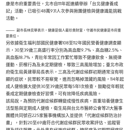
康是市府重要責任，北市自111年起連續舉辦「台北健康養成
記」活動，已吸引48萬931人次參與揪團健檢與健康識能挑戰
活動。
副市長林奕華表示，健康是個人最珍貴財富，守護市民健康是市府重
要責任。
另依據衛生福利部國民健康署108至112年國民營養健康調查顯
示，30至39歲三高盛行率分別為高血壓9.7%、高血糖2.5%、
高血脂18.7%，青壯年常因工作繁忙導致不健康飲食、無規律
運動、菸檳行為及未定期健檢，導致三高風險增加；臺北市政
府衛生局黃建華局長表示，三高及代謝症候群初期通常沒有明
顯的症狀，民眾較不易察覺，進而忽略掉潛藏的風險，114年起
成人健檢擴大提供30至39歲民眾每5年1次檢查，鼓勵從年輕就
養成定期健康檢查好習慣，可有效降低疾病風險。
該局說，為預防代謝症候群轉變成慢性疾病，首重培養健康生
活型態與定期成人健檢，衛生局與台北市醫師公會等21大醫事
團體共同號召225家醫事機構加入並提供「代謝症候群防治計
畫」，針對20至69歲符合代謝症候群民眾收案評估、追蹤管
理及評估服務，此外患有代謝症候群、糖尿病及初期腎臟病民