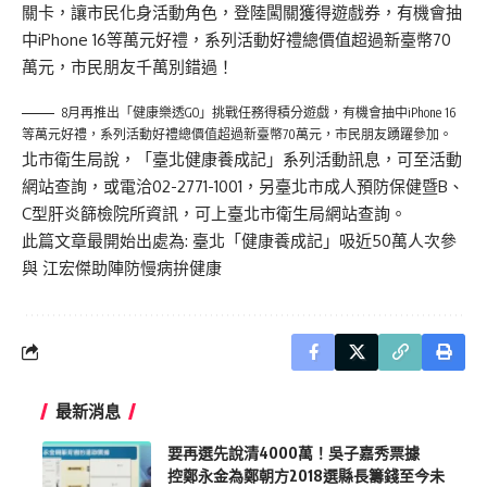
關卡，讓市民化身活動角色，登陸闖關獲得遊戲券，有機會抽
中iPhone 16等萬元好禮，系列活動好禮總價值超過新臺幣70
萬元，市民朋友千萬別錯過！
8月再推出「健康樂透GO」挑戰任務得積分遊戲，有機會抽中iPhone 16
等萬元好禮，系列活動好禮總價值超過新臺幣70萬元，市民朋友踴躍參加。
北市衛生局說，「臺北健康養成記」系列活動訊息，可至
活動
網站
查詢，或電洽02-2771-1001，另臺北市成人預防保健暨B、
C型肝炎篩檢院所資訊，可上
臺北市衛生局網站
查詢。
此篇文章最開始出處為:
臺北「健康養成記」吸近50萬人次參
與 江宏傑助陣防慢病拚健康
最新消息
要再選先說清4000萬！吳子嘉秀票據
控鄭永金為鄭朝方2018選縣長籌錢至今未