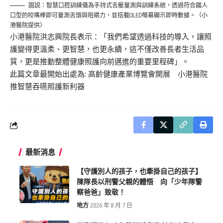
圖説：智慧口腔訓練儀為手持式舌壓量測與訓練系統，透過符合國人
口型的咬嘴棒即可量測舌頭與咀嚼力，並搭載OLED螢幕顯示即時數據。（小
港醫院提供）
小港醫院洪志興院長表示：「
我們希望透過科技的導入，讓照
護變得更溫柔、更智慧，也更永續
，
這不僅改善長者生活品
質，更是推動整體健康照護向前邁進的重要里程碑
」
。
此篇文章最開始出處為:
高齡健康產業博覽會開展 小港醫院
推智慧吞嚥照護新利器
最新消息
【守護別人的孩子，也牽掛自己的孩子】
陳隊長以刑警父親的體悟 向「少年隊警
察爸爸」致敬！
地方
2026 年 8 月 7 日