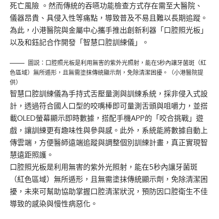
死亡風險 。然而傳統的吞嚥功能檢查方式存在需至大醫院、
儀器昂貴、具侵入性等痛點，導致普及不易且難以長期追蹤。
為此，小港醫院與金屬中心攜手推出
創新利器
「
口腔照光板
」
以及
和鈺記
合作開發
「
智慧口腔訓練儀
」
。
圖説：口腔照光板是利用無害的紫外光照射，能在5秒內讓牙菌斑（紅
色區域）無所遁形，且無需塗抹傳統顯示劑，免除清潔困擾。（小港醫院提
供）
智慧口腔訓練儀為
手持式舌壓量測與訓練系統，採非侵入式設
計，透過符合國人口型的咬嘴棒即可量測舌頭與咀嚼力，並搭
載OLED螢幕顯示即時數據，搭配手機APP的「咬合挑戰」遊
戲，讓訓練更有趣味性與參與感。此外，系統能將數據自動上
傳雲端，方便醫師遠端追蹤與調整個別訓練計畫，真正實現智
慧遠距照護。
口腔照光板
是
利用無害的紫外光照射，能在5秒內讓牙菌斑
（紅色區域）無所遁形，且無需塗抹傳統顯示劑，免除清潔困
擾，未來可幫助協助掌握口腔清潔狀況，預防因口腔衛生不佳
導致的感染與慢性病惡化。