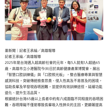
墨新聞
｜記者王承綸／高雄報導
記者王承綸／高雄報導
2025年是台灣邁入超高齡社會的元年，每5人就有1人超過65
歲
，
高雄市立小港醫院今
(8)日
於高齡健康產業博覽會
，展出
「
智慧口腔訓練儀
」
與
「
口腔照光板
」
，整合醫療專業與智慧
感測科技，突破傳統檢查昂貴、侵入性高及不易普及的困境，
協助長輩及早發現吞嚥困難，並提供有效訓練途徑，延緩功能
退化、提升生活品質
。
根據統計台灣65歲以上長者中約有
六
成面臨不同程度的吞嚥困
難，吞嚥障礙不僅是導致長輩吸入性肺炎的主因，更顯著提高