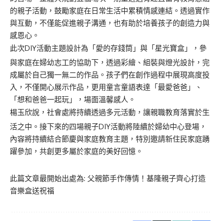
的親子活動，鼓勵家庭在日常生活中累積情感連結。透過實作
與互動，不僅能促進親子溝通，也有助於培養孩子的創造力與
感恩心。
此次DIY活動主題設計為「愛的存錢筒」與「星光寶盒」，參
與家庭在婦幼志工的協助下，透過彩繪、組裝與燈光設計，完
成屬於自己獨一無二的作品。孩子們在創作過程中展現高度投
入，不僅開心展示作品，更用童言童語表達「最愛爸爸」、
「想和爸爸一起玩」，場面溫馨感人。
楊玉欣說，社會處將持續透過多元活動，讓親職教育落實於生
活之中。接下來的四場親子DIY活動將陸續於婦幼中心登場，
內容將持續結合節慶與家庭教育主題，特別邀請新住民家庭踴
躍參加，共創更多屬於家庭的美好回憶。
此篇文章最開始出處為:
父親節手作傳情！基隆親子齊心打造
音樂盒送祝福