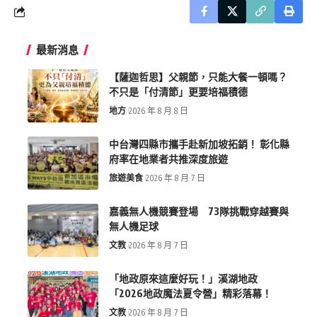
最新消息
【薩迦哲思】父親節，只能大餐一頓嗎？
不只是「付清節」更要培福積德
地方
2026 年 8 月 8 日
中台灣四縣市攜手赴新加坡拓銷！ 彰化縣
府率在地業者共推深度旅遊
旅遊美食
2026 年 8 月 7 日
嘉義無人機競賽登場 73隊挑戰穿越賽與
無人機足球
文教
2026 年 8 月 7 日
「地政原來這麼好玩！」溪湖地政
「2026地政魔法夏令營」精彩落幕！
文教
2026 年 8 月 7 日