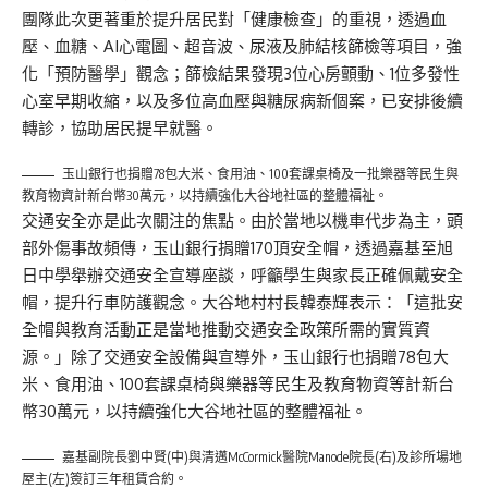
團隊此次更著重於提升居民對「健康檢查」的重視，透過血
壓、血糖、AI心電圖、超音波、尿液及肺結核篩檢等項目，強
化「預防醫學」觀念；篩檢結果發現3位心房顫動、1位多發性
心室早期收縮，以及多位高血壓與糖尿病新個案，已安排後續
轉診，協助居民提早就醫。
玉山銀行也捐贈78包大米、食用油、100套課桌椅及一批樂器等民生與
教育物資計新台幣30萬元，以持續強化大谷地社區的整體福祉。
交通安全亦是此次關注的焦點。由於當地以機車代步為主，頭
部外傷事故頻傳，玉山銀行捐贈170頂安全帽，透過嘉基至旭
日中學舉辦交通安全宣導座談，呼籲學生與家長正確佩戴安全
帽，提升行車防護觀念。大谷地村村長韓泰輝表示：「這批安
全帽與教育活動正是當地推動交通安全政策所需的實質資
源。」除了交通安全設備與宣導外，玉山銀行也捐贈78包大
米、食用油、100套課桌椅與樂器等民生及教育物資等計新台
幣30萬元，以持續強化大谷地社區的整體福祉。
嘉基副院長劉中賢(中)與清邁McCormick醫院Manode院長(右)及診所場地
屋主(左)簽訂三年租賃合約。