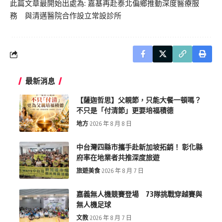
此篇文章最開始出處為:
嘉基再赴泰北偏鄉推動深度醫療服
務 與清邁醫院合作設立常設診所
最新消息
【薩迦哲思】父親節，只能大餐一頓嗎？
不只是「付清節」更要培福積德
地方
2026 年 8 月 8 日
中台灣四縣市攜手赴新加坡拓銷！ 彰化縣
府率在地業者共推深度旅遊
旅遊美食
2026 年 8 月 7 日
嘉義無人機競賽登場 73隊挑戰穿越賽與
無人機足球
文教
2026 年 8 月 7 日