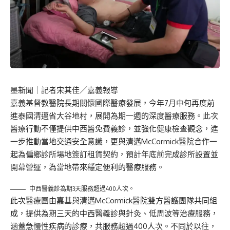
墨新聞
｜記者宋其佳／嘉義報導
嘉義基督教醫院長期關懷國際醫療發展，今年7月中旬再度前
進泰國清邁省大谷地村，展開為期一週的深度醫療服務。此次
醫療行動不僅提供中西醫免費義診，並強化健康檢查觀念，進
一步推動當地交通安全意識，更與清邁McCormick醫院合作一
起為偏鄉診所場地簽訂租賃契約，預計年底前完成診所設置並
開幕營運，為當地帶來穩定便利的醫療服務。
中西醫義診為期3天服務超過400人次。
此次醫療團由嘉基與清邁McCormick醫院雙方醫護團隊共同組
成，提供為期三天的中西醫義診與針灸、低周波等治療服務，
涵蓋急慢性疾病的診療，共服務超過400人次。不同於以往，