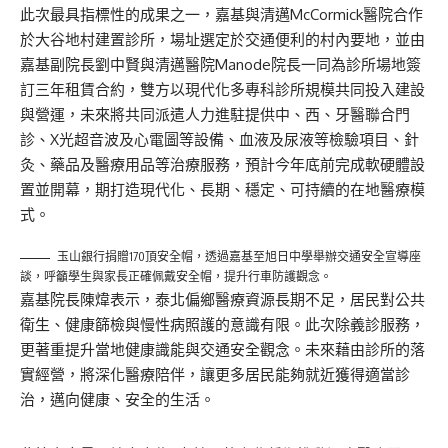
此次最具指標性的成果之一，嘉基與清邁McCormick醫院合作
於大谷地村建置診所，場址選定於交通便利的村內要地，並由
嘉基副院長劉中賢與清邁醫院Manode院長一同為診所場地簽
訂三年租賃合約，雙方以現代化多專科診所規模共同投入建設
與營運，未來將共同派遣人力進駐提供中、西、牙醫聯合門
診、X光超音波及心電圖等設備、血液及尿液等檢驗項目、針
灸、藥品及醫療用品等治療服務，預計今年底前完成軟硬體設
置並開幕，期打造現代化、長期、穩定、可持續的在地醫療模
式。
玉山銀行捐贈170頂安全帽，透過嘉基至旭日中學舉辦交通安全宣導座
談，呼籲學生與家長正確佩戴安全帽，提升行車防護觀念。
嘉基院長陳煒表示，泰北偏鄉醫療資源長期不足，居民對公共
衛生、健康篩檢與慢性病照護的意識有限。此次除義診服務，
更著重提升當地健康識能與交通安全觀念。未來藉由診所的落
實經營，將深化醫療陪伴，讓更多居民能夠就近獲得適當診
治，邁向健康、安全的生活。