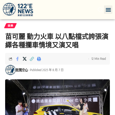
娛樂
苗可麗 動力火車 以八點檔式誇張演
繹各種攔車情境又演又唱
12 Min Read
新聞中心
Published 2025 年 8 月 7 日