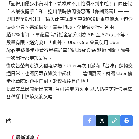
「記得用優步小黃叫車，這樣就不用怕攔不到車啦！」兩任代
言人最後握手言和，送出限時快閃優惠碼【你攔我罵】——
即日起至8月31日，輸入此序號即可享8趟88折乘車優惠，包含
優步小黃、樂聚優步、菁英 Plus、尊榮優步行程各兩
趟 12% 折扣，單趟最高折抵金額分別為 $15 至 $25 元不等，
數量有限，送完為止！此外， Uber One 會員使用 Uber
App 完成優步小黃行程還能享3% Uber One 點數回饋，讓每
一次出行都更加划算。
從廣告螢幕走進大稻埕現場，Uber再次用滿滿「台味」翻轉交
通日常，也讓民眾在歡笑中記住——這個夏天，就讓 Uber 優
步小黃陪你跳過鬧劇，輕鬆抵達目的地！
此篇文章最開始出處為:
苗可麗 動力火車 以八點檔式誇張演繹
各種攔車情境又演又唱
最新消息