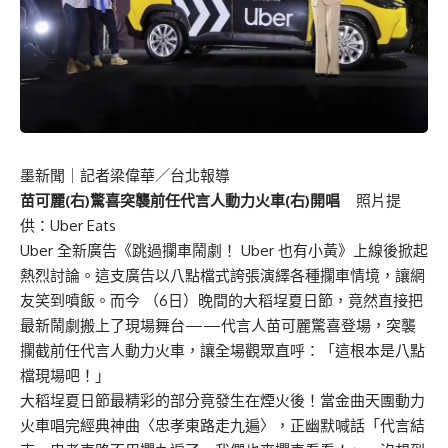
墨新聞
｜記者梁偉華／台北報導
苗可麗(右)驚喜突襲前任代言人動力火車(右)開唱
照片提
供：Uber Eats
Uber 全新廣告《跳過攔車鬧劇！ Uber 也有小黃》上線後掀起
熱烈討論。這支廣告以八點檔式誇張演繹各種攔車情境，讓網
友笑到噴飯。而今 （6日）晚間的大稻埕夏日節，竟然直接把
最新鬧劇搬上了現場舞台——代言人苗可麗驚喜登場，突襲
攔截前任代言人動力火車，讓全場觀眾直呼：「這根本是八點
檔現場吧！」
大稻埕夏日節最精彩的部分竟發生在煙火後！當金曲天團動力
火車唱完經典神曲〈忠孝東路走九遍〉，正幽默喊話「代言結