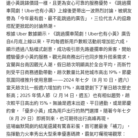
邊小黃跳錶價錢一樣，且更為安心可靠的服務優勢。《跳過攔
車鬧劇！Uber也有小黃》上線後更帶出一波熱烈討論，被網友
譽為「今年最有戲、最不能跳過的廣告」，三位代言人的逗趣
搭配更掀起的討論熱潮。
根據 Uber 數據顯示，《跳過攔車鬧劇！Uber也有小黃》廣告
自6月底上線以來，平均每週新用戶數較活動前增加近六成，
顯示透過八點檔式創意，成功吸引原先路邊攔車的乘客，開始
體驗優步小黃的服務。觀光與商務出行也同步推升搭乘需求，
宜蘭與台南因觀光人潮，假日趟次明顯高於全台平均，而新竹
則受平日商務通勤帶動，趟次數量比其他城市高出 19%。節慶
氛圍同樣推升使用意願——2024 年七夕（8 月 10 日，週六）
當天趟次比一般週六增加約 17%，高雄更創下了單日趟次歷史
新高；2025 年情人節（2 月 14 日，週五）也有相似趨勢，趟
次較平日高出約 15%。無論是週末出遊、平日通勤，或是節慶
約會，「優步小黃」成為用戶出行的熱門選擇。隨著今年七夕
（8 月 29 日）即將到來，也可期待出行高峰再現。
這場幽默鬧劇的結尾還藏有驚喜彩蛋，苗可麗最後「補刀」，
指揮動力火車秀出大型乘車優惠碼牌，霸氣叮囑現場觀眾：