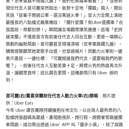
束，忠孝東路不用攔九遍了，我們也來攔車看看！」，沒想到
現任代言人苗可麗突然殺出，氣勢十足地「攔截」兩人，開玩
笑說「這輩子開過公車、還沒罵過火車！」並火力全開上演她
最擅長的八點檔式飆罵橋段：「攔什麼攔？有Uber還攔車？在
我面前，想都別想！」瞬間讓全場觀眾爆笑連連。這場「史詩
級突襲」不僅是首次有前後任代言人同台互動，更是一場精心
策劃的幽默鬧劇。苗可麗甚至現場清唱〈忠孝東路攔九遍〉，
驕傲提醒觀眾她是歌手出道，也發過唱片！而動力火車則一邊
表示委屈，一邊吐槽：「可麗姐搶我們代言，還要唱我們的歌
喔？」，前後任代言人互動笑果十足，將煙火秀的熱度再次升
溫，讓觀眾直呼：這比廣告更鬧，這種劇情只有 Uber 辦的
到！
苗可麗(右)驚喜突襲前任代言人動力火車(右)開唱
照片提
供：Uber Eats
今年 Uber 廣告團隊持續擁抱在地文化，以台灣人最熟悉的八
點檔誇張戲碼為靈感，重現跑夜趴、趕行程、趕開會等路邊攔
車鬧劇，成功帶出透過 Uber APP 叫「優步小黃」，除了與路