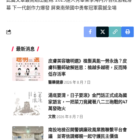
幕 下一代創作力爆發 屏東南榮國中勇奪冠軍震撼全場
最新消息
皮膚美容聰明選》植髮真能一勞永逸？皮
膚科醫師破解迷思：植越多越密，反而降
低存活率
醫藥健康
2026 年 8 月 7 日
湯底要清，日子要滾》金門話正式成為國
家語言，一把菜刀竟藏著八二三砲戰的47
萬發砲火
文教
2026 年 8 月 7 日
南投地檢召開警調廉政風業務聯繫平台會
議 並寄信請鄉親一起守護民主價值