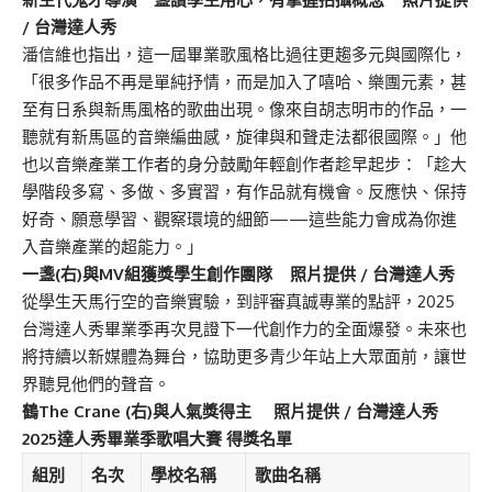
/ 台灣達人秀
潘信維也指出，這一屆畢業歌風格比過往更趨多元與國際化，
「很多作品不再是單純抒情，而是加入了嘻哈、樂團元素，甚
至有日系與新馬風格的歌曲出現。像來自胡志明市的作品，一
聽就有新馬區的音樂編曲感，旋律與和聲走法都很國際。」他
也以音樂產業工作者的身分鼓勵年輕創作者趁早起步：「趁大
學階段多寫、多做、多實習，有作品就有機會。反應快、保持
好奇、願意學習、觀察環境的細節——這些能力會成為你進
入音樂產業的超能力。」
一盞(右)與MV組獲獎學生創作團隊 照片提供 / 台灣達人秀
從學生天馬行空的音樂實驗，到評審真誠專業的點評，2025
台灣達人秀畢業季再次見證下一代創作力的全面爆發。未來也
將持續以新媒體為舞台，協助更多青少年站上大眾面前，讓世
界聽見他們的聲音。
鶴The Crane (右)與人氣獎得主 照片提供 / 台灣達人秀
2025
達人秀畢業季歌唱大賽 得獎名單
組別
名次
學校名稱
歌曲名稱