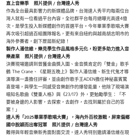
直上音樂季 照片提供 / 台灣達人秀
作為全台最具影響力的新媒體品牌，台灣達人秀平均每兩位台
灣人就有一位看過平台內容，全社群平台每月總曝光高達4億
次，是學生投入新媒體創作的首選平台。今年畢業季歌唱大賽
再次吸引超過百組團隊報名，更有來自紐約與越南胡志明市的
海外參賽者，創下歷屆新紀錄！
製作人潘信維，樂見學生作品風格多元化，盼更多助力進入音
樂產業 照片提供 / 台灣達人秀
決賽現場邀請到曾獲金曲獎入圍、金音獎肯定的「雙金」歌手
鶴 The Crane、《星期五晚上》製作人潘信維、新生代鬼才導
演導演一盞擔任評審，並由創作歌手王ADEN擔任神秘嘉賓驚
喜登場，與學生一同感受音樂創作的爆發能量，他除了現場演
唱知名歌曲《雙重人格》與《23/17》外，更勉勵學生：「不
要被身邊的人影響，去探索，去創作，去找到屬於自己的答
案！」
達人秀「2025畢業季歌唱大賽」，海內外百校激戰，屏東偏鄉
國中脫穎而出奪冠軍 照片提供 / 台灣達人秀
難得與年輕音樂新秀面對面交流，達人秀特別邀請潘信維在現