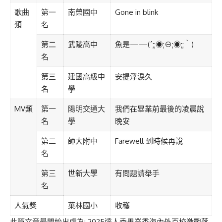
歌曲
第一
南榮國中
Gone in blink
類
名
第二
武陵高中
魚是——(´;;◉;⊖;◉;;｀)
名
第三
建國高級中
安提浮淚久
名
學
MV類
第一
陽明交通大
我們在畢業前最後的凌晨說
名
學
晚安
第二
師大附中
Farewell 到時候再說
名
第三
世新大學
有問題請舉手
名
人氣獎
菓林國小
收穫
此篇文章最開始出處為:
2025達人秀畢業季海內外百校激戰落