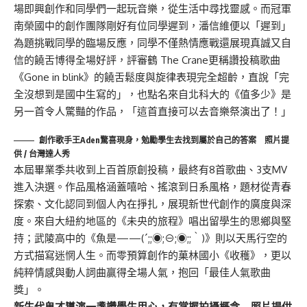
場即興創作和同學們一起玩音樂，從生活中尋找靈感。而冠軍
南榮國中的創作團隊剛好有位同學遲到，潘信維便以「遲到」
為題挑戰同學的臨場反應，同學不僅熱情應戰還展現真誠又自
信的饒舌博得全場好評，評審鶴 The Crane更稱讚投稿歌曲
《Gone in blink》的饒舌鬆度與旋律表現完全超齡，直說「完
全沒想到是國中生寫的」，也點名來自北科大的《值多少》是
另一首令人驚豔的作品，「這首直接可以去音樂祭演出了！」
創作歌手王Aden驚喜現身，勉勵學生去找到屬於自己的答案 照片提
供 / 台灣達人秀
本屆畢業季共收到上百首原創投稿，最終有8首歌曲、3支MV
進入決選。作品風格涵蓋嘻哈、搖滾到日系風格，題材從青春
探索、文化認同到個人內在掙扎，展現新世代創作的廣度與深
度。來自大紐約地區的《未央的旅程》唱出留學生的思鄉與堅
持；武陵高中的《魚是——(´;;◉;⊖;◉;;｀)》則以天馬行空的
方式描寫迷惘人生。而零預算創作的菓林國小《收穫》，更以
純粹情感與動人詞曲贏得全場人氣，抱回「最佳人氣歌曲
獎」。
新生代鬼才導演一盞讚學生用心，有掌握拍攝概念 照片提供