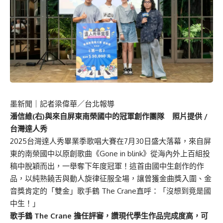
墨新聞
｜記者梁偉華／台北報導
潘信維(右)與來自屏東南榮國中的冠軍創作團隊 照片提供 /
台灣達人秀
2025台灣達人秀畢業季歌唱大賽在7月30日盛大落幕，來自屏
東的南榮國中以原創歌曲《Gone in blink》從海內外上百組投
稿中脫穎而出，一舉奪下年度冠軍！這首由國中生創作的作
品，以純熟饒舌與動人旋律征服全場，讓曾獲金曲獎入圍、金
音獎肯定的「雙金」歌手鶴 The Crane直呼：「沒想到竟是國
中生！」
歌手鶴 The Crane 擔任評審，讚現代學生作品完成度高，可