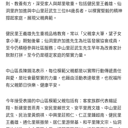
則、教養有方，深受家人與鄰里敬重。包括健民里王義雄、仙
洞里許加進與中山里莊武生三位84歲長者，以樸實堅毅的精神
撐起家庭，展現父親典範。
健民里王義雄先生重視品格教育，常以「父親拿大筆，望子女
拿小筆」期勉後輩；仙洞里許加進先生為社區發展協會成員，
至今仍積極參與社區服務；中山里莊武生先生早年為改善家計
默默打拼，至今仍是穩定家庭的堅實力量。
中山區長陳錫洺表示，每位模範父親都是以實際行動傳遞責任
與愛，是社會最堅實的力量，也藉由活動表達敬意，也祝福所
有父親節日快樂、健康平安。
今年接受表揚的中山區模範父親包括有：客家族群代表楊証
翔、新建里曾燕青、安民里賴世文、安平里周文雄、中山里莊
武生、民治里黃烱祺、中興里莊照仁、仁正里鍾超南、健民里
王義雄、通化里蔡振榮、居仁里游榮基、和平里陳文宗、仙洞