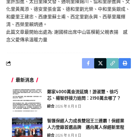
里許加進、太白里陳文發、通明里陳錫川、協和里廖進興、文
化里黃萬添、德安里張金富、德和里劉光榮、中和里吳銀成、
和慶里王建忠、西康里蘇士甫、西定里劉永興、西華里羅輝
清、西榮里賴炳通。
此篇文章最開始出處為:
謝國樑出席中山區模範父親表揚 感
念父愛傳承溫暖力量
最新消息
鄭家4000萬金流延燒！游淑慧、徐巧
芯、楊智妤接力追問：2190萬去哪了？
綜合
2026 年 8 月 8 日
智匯保經人力成長雙冠王三連霸！保經業
人力登錄首選品牌 邁向萬人保經新里程
綜合
2026 年 8 月 8 日